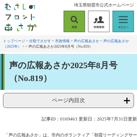
ペ
メ
埼玉県朝霞市公式ホームページ
ー
ニ
ジ
ュ
の
ー
検
利
メ
先
を
索
用
ニ
頭
飛
者
ュ
トップページ
>
分類でさがす
>
市政情報
>
声の広報あさか
>
声の広報あさか
で
ば
（2025年）
>
>
声の広報あさか2025年8月号（No.819）
別
ー
す
し
。
て
本
本
声の広報あさか2025年8月号
文
文
へ
（No.819）
ページ内目次
記事ID：0169463
更新日：2025年7月31日更新
「声の広報あさか」は、市内のボランティア「朝霞リーディングサー