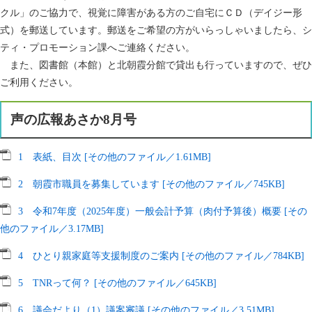
クル」のご協力で、視覚に障害がある方のご自宅にＣＤ（デイジー形
式）を郵送しています。郵送をご希望の方がいらっしゃいましたら、シ
ティ・プロモーション課へご連絡ください。
また、図書館（本館）と北朝霞分館で貸出も行っていますので、ぜひ
ご利用ください。
声の広報あさか8月号
1 表紙、目次 [その他のファイル／1.61MB]
2 朝霞市職員を募集しています [その他のファイル／745KB]
3 令和7年度（2025年度）一般会計予算（肉付予算後）概要 [その
他のファイル／3.17MB]
4 ひとり親家庭等支援制度のご案内 [その他のファイル／784KB]
5 TNRって何？ [その他のファイル／645KB]
6 議会だより（1）議案審議 [その他のファイル／3.51MB]