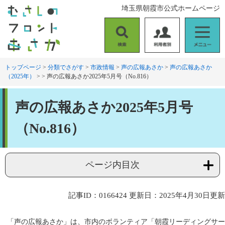
ペ
メ
埼玉県朝霞市公式ホームページ
ー
ニ
ジ
ュ
の
ー
検
利
メ
先
を
索
用
ニ
頭
飛
者
ュ
トップページ
>
分類でさがす
>
市政情報
>
声の広報あさか
>
声の広報あさか
で
ば
（2025年）
>
>
声の広報あさか2025年5月号（No.816）
別
ー
す
し
。
て
本
本
声の広報あさか2025年5月号
文
文
へ
（No.816）
ページ内目次
記事ID：0166424
更新日：2025年4月30日更新
「声の広報あさか」は、市内のボランティア「朝霞リーディングサー