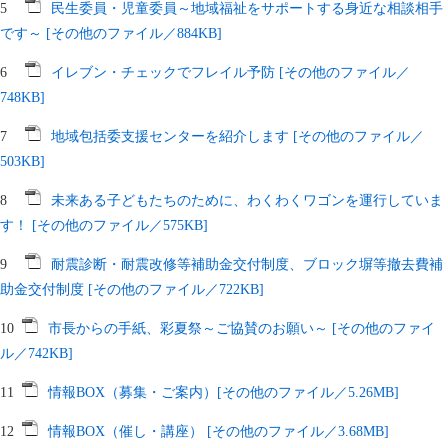
5
民生委員・児童委員～地域福祉をサポートする身近な相談相手
です～ [その他のファイル／884KB]
6
イレブン・チェックでフレイル予防 [その他のファイル／
748KB]
7
地域包括委支援センターを紹介します [その他のファイル／
503KB]
8
未来ある子どもたちのために、わくわくワゴンを運行していま
す！ [その他のファイル／575KB]
9
耐震診断・耐震改修等補助金交付制度、ブロック塀等撤去費補
助金交付制度 [その他のファイル／722KB]
10
市長からの手紙、彩夏祭～ご協賛のお願い～ [その他のファイ
ル／742KB]
11
情報BOX（募集・ご案内）[その他のファイル／5.26MB]
12
情報BOX（催し・講座） [その他のファイル／3.68MB]