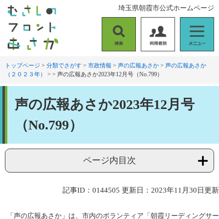
ペ
メ
埼玉県朝霞市公式ホームページ
ー
ニ
ジ
ュ
の
ー
検
利
メ
先
を
索
用
ニ
頭
飛
者
ュ
トップページ
>
分類でさがす
>
市政情報
>
声の広報あさか
>
声の広報あさか
で
ば
（２０２３年）
>
>
声の広報あさか2023年12月号（No.799）
別
ー
す
し
。
て
本
本
声の広報あさか2023年12月号
文
文
へ
（No.799）
ページ内目次
記事ID：0144505
更新日：2023年11月30日更新
「声の広報あさか」は、市内のボランティア「朝霞リーディングサー