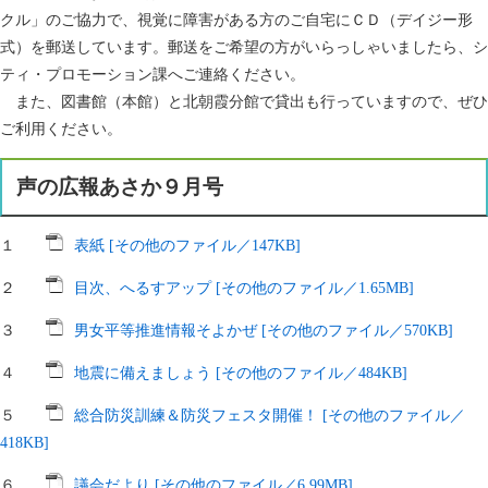
クル」のご協力で、視覚に障害がある方のご自宅にＣＤ（デイジー形
式）を郵送しています。郵送をご希望の方がいらっしゃいましたら、シ
ティ・プロモーション課へご連絡ください。
また、図書館（本館）と北朝霞分館で貸出も行っていますので、ぜひ
ご利用ください。
声の広報あさか９月号
１
表紙 [その他のファイル／147KB]
２
目次、へるすアップ [その他のファイル／1.65MB]
３
男女平等推進情報そよかぜ [その他のファイル／570KB]
４
地震に備えましょう [その他のファイル／484KB]
５
総合防災訓練＆防災フェスタ開催！ [その他のファイル／
418KB]
６
議会だより [その他のファイル／6.99MB]