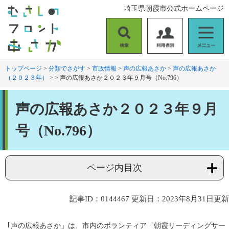
ペ
メ
埼玉県朝霞市公式ホームページ
ー
ニ
ジ
ュ
の
ー
検
利
メ
先
を
索
用
ニ
頭
飛
者
ュ
トップページ
>
分類でさがす
>
市政情報
>
声の広報あさか
>
声の広報あさか
で
ば
（２０２３年）
>
>
声の広報あさか２０２３年９月号（No.796）
別
ー
す
し
。
て
本
本
声の広報あさか２０２３年９月
文
文
へ
号（No.796）
ページ内目次
記事ID：0144467
更新日：2023年8月31日更新
｢声の広報あさか」は、市内のボランティア「朝霞リーディングサー