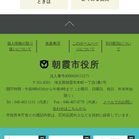
個人情報の取り
免責事項
このホームペー
RSS配信につい
扱いについて
ジについて
て
朝霞市役所
法人番号4000020112275
〒351-8501 埼玉県朝霞市本町一丁目1番1号
開庁時間：午前8時45分から午後4時まで（土曜日、日曜日、祝日、年末年始
除く）
Tel：048-463-1111（代表） Fax：048-467-0770（代表）
メールでのお問い
合わせはこちらから
市役所本庁舎との通話内容は、応対品質向上などを目的に録音しています。