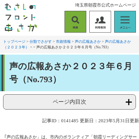
ペ
メ
埼玉県朝霞市公式ホームページ
ー
ニ
ジ
ュ
の
ー
検
利
メ
先
を
索
用
ニ
頭
飛
者
ュ
トップページ
>
分類でさがす
>
市政情報
>
声の広報あさか
>
声の広報あさか
で
ば
（２０２３年）
>
>
声の広報あさか２０２３年６月号（No.793）
別
ー
す
し
。
て
本
本
声の広報あさか２０２３年６月
文
文
へ
号（No.793）
ページ内目次
記事ID：0141485
更新日：2023年5月31日更新
｢声の広報あさか」は、市内のボランティア「朝霞リーディングサー