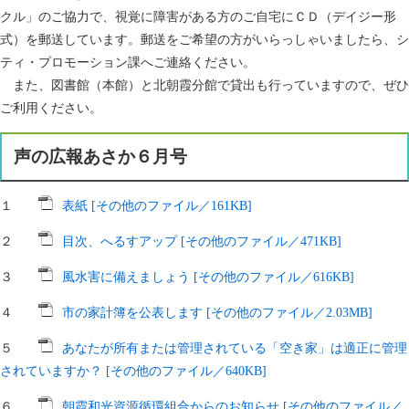
クル」のご協力で、視覚に障害がある方のご自宅にＣＤ（デイジー形
式）を郵送しています。郵送をご希望の方がいらっしゃいましたら、シ
ティ・プロモーション課へご連絡ください。
また、図書館（本館）と北朝霞分館で貸出も行っていますので、ぜひ
ご利用ください。
声の広報あさか６月号
１
表紙 [その他のファイル／161KB]
２
目次、へるすアップ [その他のファイル／471KB]
３
風水害に備えましょう [その他のファイル／616KB]
４
市の家計簿を公表します [その他のファイル／2.03MB]
５
あなたが所有または管理されている「空き家」は適正に管理
されていますか？ [その他のファイル／640KB]
６
朝霞和光資源循環組合からのお知らせ [その他のファイル／