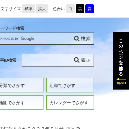
文字サイズ
標準
拡大
色合い
白
黒
青
ーワード検索
このページを一時保存する
事ID検索
分類でさがす
組織でさがす
地図でさがす
カレンダーでさがす
の広報あさか２０２２年９月号（No.78