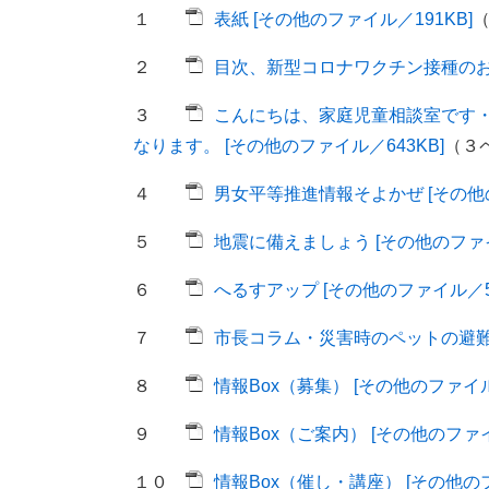
１
表紙 [その他のファイル／191KB]
２
目次、新型コロナワクチン接種のお知
３
こんにちは、家庭児童相談室です
なります。 [その他のファイル／643KB]
（３
４
男女平等推進情報そよかぜ [その他の
５
地震に備えましょう [その他のファイル
６
へるすアップ [その他のファイル／50
７
市長コラム・災害時のペットの避難 [
８
情報Box（募集） [その他のファイル／
９
情報Box（ご案内） [その他のファイル
１０
情報Box（催し・講座） [その他のフ