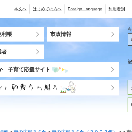
本文へ
はじめての方へ
Foreign Language
利用者別
キ
便利帳
市政情報
業者
記
か 子育て応援サイト
情報
>
声の広報あさか
>
声の広報あさか（２０２２年）
>
>
声