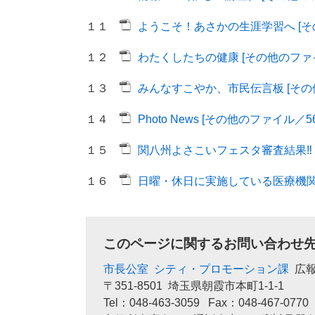
１１
ようこそ！あさかの生涯学習へ [その
１２
わたくしたちの健康 [その他のファイ
１３
みんなすこやか、市民伝言板 [その他
１４
Photo News [その他のファイル／56
１５
関八州よさこいフェスタ審査結果‼ [
１６
日曜・休日に実施している医療機関 [
このページに関するお問い合わせ
市長公室
シティ・プロモーション課
広
〒351-8501
埼玉県朝霞市本町1-1-1
Tel：048-463-3059
Fax：048-467-0770