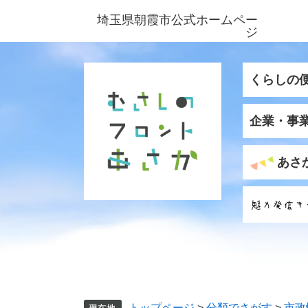
ペ
メ
埼玉県朝霞市公式ホームペー
ー
ニ
ジ
ジ
ュ
の
ー
先
を
くらしの
頭
飛
で
ば
企業・事
す
し
。
て
本
あさ
文
へ
トップページ
>
分類でさがす
>
市政