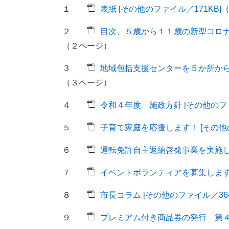
１
表紙 [その他のファイル／171KB]
２
目次、５歳から１１歳の新型コロナワ
（２ページ）
３
地域包括支援センターを５か所から６
（３ページ）
４
令和４年度 施政方針 [その他のファイ
５
子育て家庭を応援します！ [その他の
６
運転免許自主返納啓発事業を実施して
７
イベントボランティアを募集します [
８
市長コラム [その他のファイル／364
９
プレミアム付き商品券の発行 第４弾