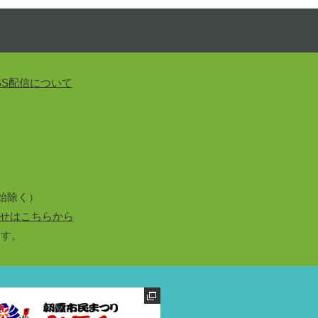
SS配信について
始除く）
せはこちらから
ます。