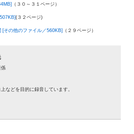
4MB]
（３０～３１ページ）
07KB]
(３２ページ)
その他のファイル／560KB]
（２９ページ）
先
報係
向上などを目的に録音しています。