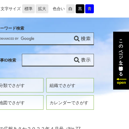
文字サイズ
標準
拡大
色合い
白
黒
青
ーワード検索
このページを一時保存する
事ID検索
分類でさがす
組織でさがす
地図でさがす
カレンダーでさがす
の広報あさか２０２２年４月号（No.77