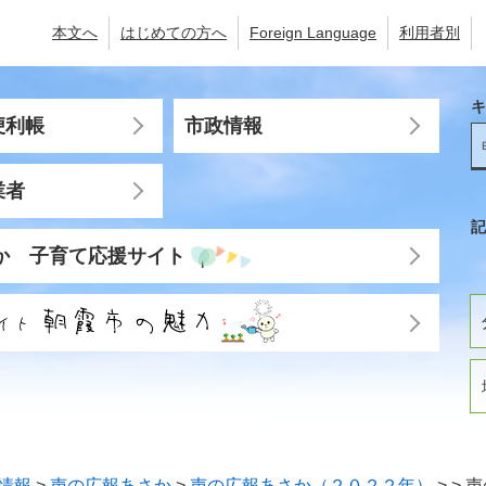
本文へ
はじめての方へ
Foreign Language
利用者別
キ
便利帳
市政情報
業者
記
か 子育て応援サイト
情報
>
声の広報あさか
>
声の広報あさか（２０２２年）
>
>
声