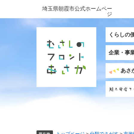
ペ
メ
埼玉県朝霞市公式ホームペー
ー
ニ
ジ
ジ
ュ
の
ー
先
を
くらしの
頭
飛
で
ば
企業・事
す
し
。
て
本
あさ
文
へ
トップページ
>
分類でさがす
>
市政