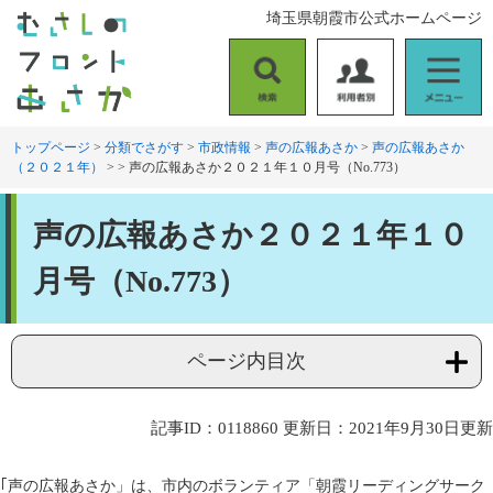
ペ
メ
埼玉県朝霞市公式ホームページ
ー
ニ
ジ
ュ
の
ー
検
利
メ
先
を
索
用
ニ
頭
飛
者
ュ
トップページ
>
分類でさがす
>
市政情報
>
声の広報あさか
>
声の広報あさか
で
ば
（２０２１年）
>
>
声の広報あさか２０２１年１０月号（No.773）
別
ー
す
し
。
て
本
本
声の広報あさか２０２１年１０
文
文
へ
月号（No.773）
ページ内目次
記事ID：0118860
更新日：2021年9月30日更新
｢声の広報あさか」は、市内のボランティア「朝霞リーディングサーク