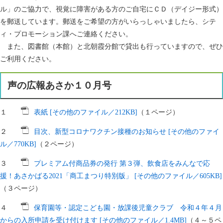
ル」のご協力で、視覚に障害がある方のご自宅にＣＤ（デイジー形式）
を郵送しています。郵送をご希望の方がいらっしゃいましたら、シテ
ィ・プロモーション課へご連絡ください。
また、図書館（本館）と北朝霞分館で貸出も行っていますので、ぜひ
ご利用ください。
声の広報あさか１０月号
１
表紙 [その他のファイル／212KB]
（１ページ）
２
目次、新型コロナワクチン接種のお知らせ [その他のファイ
ル／770KB]
（２ページ）
３
プレミアム付商品券の発行 第３弾、飲食店をみんなで応
援！あさかばる2021「商工まつり特別版」 [その他のファイル／605KB]
（３ページ）
４
保育園等・認定こども園・放課後児童クラブ 令和４年４月
からの入所申請を受け付けます [その他のファイル／1.4MB]
（４～５ペ