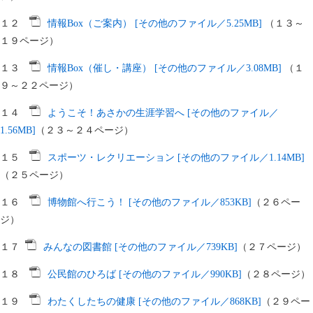
１２
情報Box（ご案内） [その他のファイル／5.25MB]
（１３～
１９ページ）
１３
情報Box（催し・講座） [その他のファイル／3.08MB]
（１
９～２２ページ）
１４
ようこそ！あさかの生涯学習へ [その他のファイル／
1.56MB]
（２３～２４ページ）
１５
スポーツ・レクリエーション [その他のファイル／1.14MB]
（２５ページ）
１６
博物館へ行こう！ [その他のファイル／853KB]
（２６ペー
ジ）
１７
みんなの図書館 [その他のファイル／739KB]
（２７ページ）
１８
公民館のひろば [その他のファイル／990KB]
（２８ページ）
１９
わたくしたちの健康 [その他のファイル／868KB]
（２９ペー