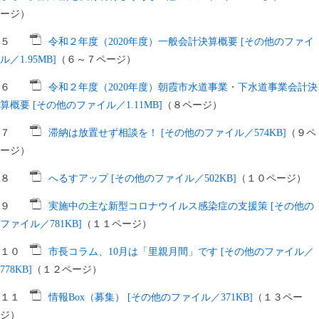
ージ）
５
令和２年度（2020年度）一般会計決算概要 [その他のファイ
ル／1.95MB]
（６～７ページ）
６
令和２年度（2020年度）朝霞市水道事業・下水道事業会計決
算概要 [その他のファイル／1.11MB]
（８ページ）
７
滞納は放置せず相談を！ [その他のファイル／574KB]
（９ペ
ージ）
８
へるすアップ [その他のファイル／502KB]
（１０ページ）
９
実施中の主な新型コロナウイルス感染症の支援策 [その他の
ファイル／781KB]
（１１ページ）
１０
市長コラム、10月は「里親月間」です [その他のファイル／
778KB]
（１２ページ）
１１
情報Box（募集） [その他のファイル／371KB]
（１３ペー
ジ）