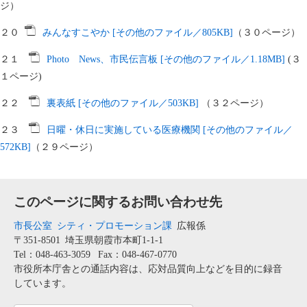
ジ）
２０
みんなすこやか [その他のファイル／805KB]
（３０ページ）
２１
Photo News、市民伝言板 [その他のファイル／1.18MB]
(３
１ページ)
２２
裏表紙 [その他のファイル／503KB]
（３２ページ）
２３
日曜・休日に実施している医療機関 [その他のファイル／
572KB]
（２９ページ）
このページに関するお問い合わせ先
市長公室
シティ・プロモーション課
広報係
〒351-8501
埼玉県朝霞市本町1-1-1
Tel：048-463-3059
Fax：048-467-0770
市役所本庁舎との通話内容は、応対品質向上などを目的に録音
しています。