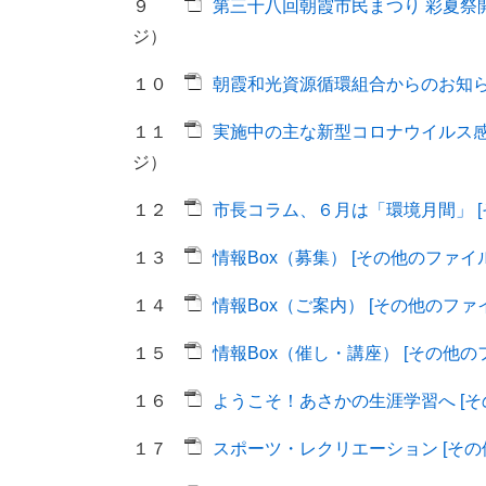
９
第三十八回朝霞市民まつり 彩夏祭開催
ジ）
１０
朝霞和光資源循環組合からのお知らせ
１１
実施中の主な新型コロナウイルス感染
ジ）
１２
市長コラム、６月は「環境月間」 [そ
１３
情報Box（募集） [その他のファイル／
１４
情報Box（ご案内） [その他のファイル
１５
情報Box（催し・講座） [その他のフ
１６
ようこそ！あさかの生涯学習へ [その
１７
スポーツ・レクリエーション [その他