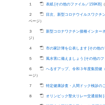
１
表紙 [その他のファイル／159KB]
２
目次、新型コロナウイルスワクチン接
ページ）
３
新型コロナワクチン接種インターネッ
ジ）
４
市の家計簿を公表します [その他のフ
５
風水害に備えましょう [その他のファイ
６
へるすアップ、令和３年度集団健（検
ージ）
７
特定健康診査・人間ドック検診のご案
８
オリンピック聖火リレー交通規制 [そ