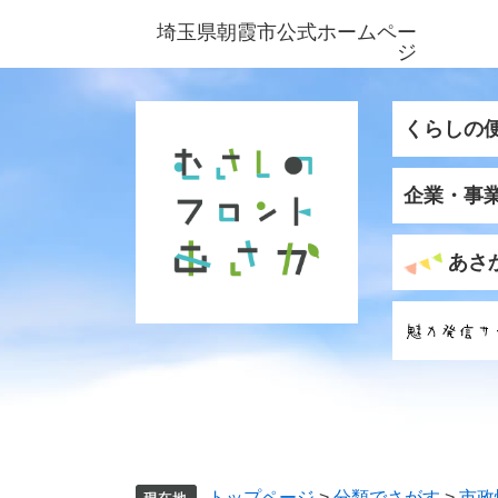
ペ
メ
埼玉県朝霞市公式ホームペー
ー
ニ
ジ
ジ
ュ
の
ー
先
を
くらしの
頭
飛
で
ば
企業・事
す
し
。
て
本
あさ
文
へ
トップページ
>
分類でさがす
>
市政