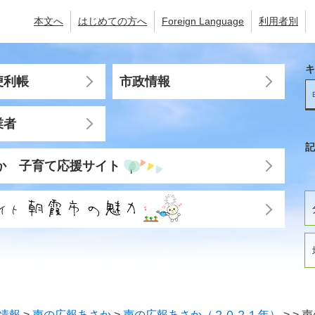
本文へ
はじめての方へ
Foreign Language
利用者別
キ
便利帳
市政情報
業者
記
か 子育て応援サイト
情報
>
声の広報あさか
>
声の広報あさか（２０２１年）
>
>
声