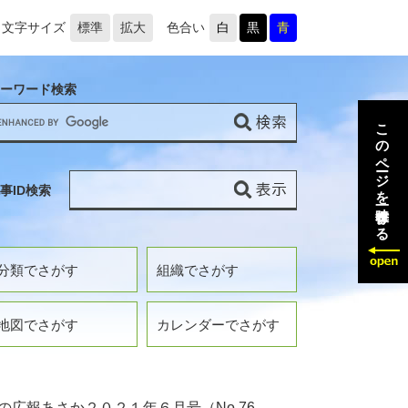
文字サイズ
標準
拡大
色合い
白
黒
青
ーワード検索
このページを一時保存する
事ID検索
分類でさがす
組織でさがす
地図でさがす
カレンダーでさがす
の広報あさか２０２１年６月号（No.76