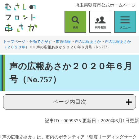
ペ
メ
埼玉県朝霞市公式ホームページ
ー
ニ
ジ
ュ
の
ー
検
利
メ
先
を
索
用
ニ
頭
飛
者
ュ
トップページ
>
分類でさがす
>
市政情報
>
声の広報あさか
>
声の広報あさか
で
ば
（２０２０年）
>
>
声の広報あさか２０２０年６月号（No.757）
別
ー
す
し
。
て
本
本
声の広報あさか２０２０年６月
文
文
へ
号（No.757）
ページ内目次
記事ID：0099375
更新日：2020年6月1日更新
｢声の広報あさか」は、市内のボランティア「朝霞リーディングサーク