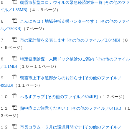
５
朝霞市新型コロナウイルス緊急経済対策一覧 [その他のファ
イル／1.85MB]
（４～６ページ）
６
こんにちは！地域包括支援センターです！ [その他のファイ
ル／750KB]
（７ページ）
７
市の家計簿を公表します [その他のファイル／2.04MB]
（８
～９ページ）
８
特定健康診査・人間ドック検診のご案内 [その他のファイル
／1.1MB]
（１０～１１ページ）
９
朝霞市上下水道部からのお知らせ [その他のファイル／
495KB]
（１１ページ）
１０
へるすアップ [その他のファイル／604KB]
（１２ページ）
１１
熱中症にご注意ください！ [その他のファイル／641KB]
（１
３ページ）
１２
市長コラム・６月は環境月間です [その他のファイル／