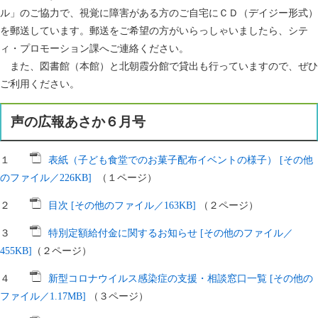
ル」のご協力で、視覚に障害がある方のご自宅にＣＤ（デイジー形式）
を郵送しています。郵送をご希望の方がいらっしゃいましたら、シテ
ィ・プロモーション課へご連絡ください。
また、図書館（本館）と北朝霞分館で貸出も行っていますので、ぜひ
ご利用ください。
声の広報あさか６月号
１
表紙（子ども食堂でのお菓子配布イベントの様子） [その他
のファイル／226KB]
（１ページ）
２
目次 [その他のファイル／163KB]
（２ページ）
３
特別定額給付金に関するお知らせ [その他のファイル／
455KB]
（２ページ）
４
新型コロナウイルス感染症の支援・相談窓口一覧 [その他の
ファイル／1.17MB]
（３ページ）