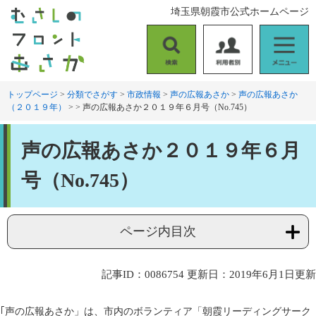
ペ
メ
埼玉県朝霞市公式ホームページ
ー
ニ
ジ
ュ
の
ー
検
利
メ
先
を
索
用
ニ
頭
飛
者
ュ
トップページ
>
分類でさがす
>
市政情報
>
声の広報あさか
>
声の広報あさか
で
ば
（２０１９年）
>
>
声の広報あさか２０１９年６月号（No.745）
別
ー
す
し
。
て
本
本
声の広報あさか２０１９年６月
文
文
へ
号（No.745）
ページ内目次
記事ID：0086754
更新日：2019年6月1日更新
｢声の広報あさか」は、市内のボランティア「朝霞リーディングサーク