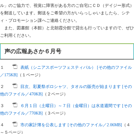
ル」のご協力で、視覚に障害がある方のご自宅にＣＤ（デイジー形式）
を郵送しています。郵送をご希望の方がいらっしゃいましたら、シテ
ィ・プロモーション課へご連絡ください。
また、図書館（本館）と北朝霞分館で貸出も行っていますので、ぜひ
ご利用ください。
声の広報あさか６月号
１
表紙（シニアスポーツフェスティバル） [その他のファイル
／175KB]
（１ページ）
２
目次、彩夏祭ポロシャツ、タオルの販売が始まります [その
他のファイル／470KB]
（２ページ）
３
６月１日（土曜日）～７日（金曜日）は水道週間です [その
他のファイル／770KB]
（３ページ）
４
市の家計簿を公表します [その他のファイル／2.06MB]
（４
～５ページ）