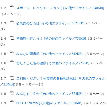
１２
スポーツ・レクリエーション [その他のファイル／1.48MB]
（３３ページ）
１３
公民館のひろば [その他のファイル／1021KB]
（３４ペー
ジ）
１４
博物館へ行こう！ [その他のファイル／778KB]
（３５ペー
ジ）
１５
みんなの図書館 [その他のファイル／812KB]
（３６ページ）
１６
わたくしたちの健康 [その他のファイル／725KB]
（３７ペー
ジ）
１７
ご利用ください！朝霞市の各種相談窓口 [その他のファイル
／3.3MB]
(３８～４０ページ）
１８
みんなすこやか [その他のファイル／574KB]
（４０ページ）
１９
PHOTO NEWS [その他のファイル／1.01MB]
（４１～４２ペ