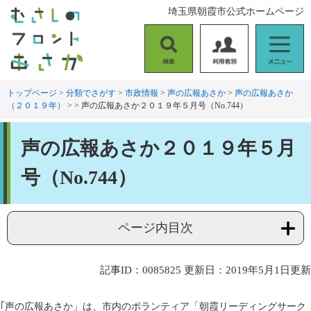
ペ
メ
埼玉県朝霞市公式ホームページ
ー
ニ
ジ
ュ
の
ー
検
利
メ
先
を
索
用
ニ
頭
飛
者
ュ
トップページ
>
分類でさがす
>
市政情報
>
声の広報あさか
>
声の広報あさか
で
ば
（２０１９年）
>
>
声の広報あさか２０１９年５月号（No.744）
別
ー
す
し
。
て
本
本
声の広報あさか２０１９年５月
文
文
へ
号（No.744）
ページ内目次
記事ID：0085825
更新日：2019年5月1日更新
｢声の広報あさか」は、市内のボランティア「朝霞リーディングサーク