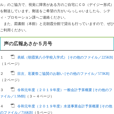
ル」のご協力で、視覚に障害がある方のご自宅にＣＤ（デイジー形式）
を郵送しています。郵送をご希望の方がいらっしゃいましたら、シテ
ィ・プロモーション課へご連絡ください。
また、図書館（本館）と北朝霞分館で貸出も行っていますので、ぜひ
ご利用ください。
声の広報あさか５月号
１
表紙（朝霞第八小学校入学式） [その他のファイル／225KB]
（１ページ）
２
目次、彩夏祭ご協賛のお願い [その他のファイル／573KB]
（２ページ）
３
令和元年度（２０１９年度）一般会計予算概要 [その他のフ
ァイル／1.9MB]
（３～４ページ）
４
令和元年度（２０１９年度）水道事業会計予算概要 [その他
のファイル／716KB]
（５ページ）