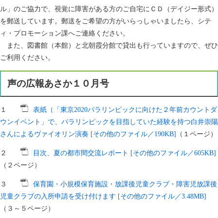
ル」のご協力で、視覚に障害がある方のご自宅にＣＤ（デイジー形式）
を郵送しています。郵送をご希望の方がいらっしゃいましたら、シテ
ィ・プロモーション課へご連絡ください。
また、図書館（本館）と北朝霞分館で貸出も行っていますので、ぜひ
ご利用ください。
声の広報あさか１０月号
１
表紙（「東京2020パラリンピックに向けた２年前カウントダ
ウンイベント」で、パラリンピックを目指していた経験を持つ白井崇陽
さんによるヴァイオリン演奏 [その他のファイル／190KB]
（１ページ）
２
目次、夏の都市間交流レポート [その他のファイル／605KB]
（２ページ）
３
保育園・小規模保育施設・放課後児童クラブ・障害児放課後
児童クラブの入所申請を受け付けます [その他のファイル／3.48MB]
（３～５ページ）