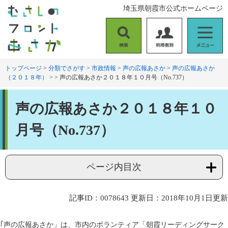
ペ
メ
埼玉県朝霞市公式ホームページ
ー
ニ
ジ
ュ
の
ー
検
利
メ
先
を
索
用
ニ
頭
飛
者
ュ
トップページ
>
分類でさがす
>
市政情報
>
声の広報あさか
>
声の広報あさか
で
ば
（２０１８年）
>
>
声の広報あさか２０１８年１０月号（No.737）
別
ー
す
し
。
て
本
本
声の広報あさか２０１８年１０
文
文
へ
月号（No.737）
ページ内目次
記事ID：0078643
更新日：2018年10月1日更新
｢声の広報あさか」は、市内のボランティア「朝霞リーディングサーク