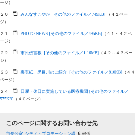
ージ）
２０
みんなすこやか [その他のファイル／749KB]
（４１ペー
ジ）
２１
PHOTO NEWS [その他のファイル／495KB]
（４１～４２ペ
ージ）
２２
市民伝言板 [その他のファイル／1.16MB]
（４２～４３ペー
ジ）
２３
裏表紙、黒目川のご紹介 [その他のファイル／810KB]
（４４
ページ）
２４
日曜・休日に実施している医療機関 [その他のファイル／
575KB]
（４０ページ）
このページに関するお問い合わせ先
市長公室
シティ・プロモーション課
広報係