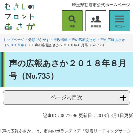
ペ
メ
埼玉県朝霞市公式ホームページ
ー
ニ
ジ
ュ
の
ー
検
利
メ
先
を
索
用
ニ
頭
飛
者
ュ
トップページ
>
分類でさがす
>
市政情報
>
声の広報あさか
>
声の広報あさか
で
ば
（２０１８年）
>
>
声の広報あさか２０１８年８月号（No.735）
別
ー
す
し
。
て
本
本
声の広報あさか２０１８年８月
文
文
へ
号（No.735）
ページ内目次
記事ID：0077296
更新日：2018年8月1日更新
｢声の広報あさか」は、市内のボランティア「朝霞リーディングサーク