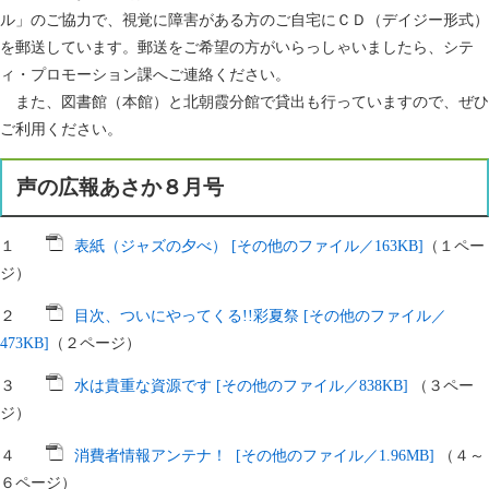
ル」のご協力で、視覚に障害がある方のご自宅にＣＤ（デイジー形式）
を郵送しています。郵送をご希望の方がいらっしゃいましたら、シテ
ィ・プロモーション課へご連絡ください。
また、図書館（本館）と北朝霞分館で貸出も行っていますので、ぜひ
ご利用ください。
声の広報あさか８月号
１
表紙（ジャズの夕べ） [その他のファイル／163KB]
（１ペー
ジ）
２
目次、ついにやってくる!!彩夏祭 [その他のファイル／
473KB]
（２ページ）
３
水は貴重な資源です [その他のファイル／838KB]
（３ペー
ジ）
４
消費者情報アンテナ！ [その他のファイル／1.96MB]
（４～
６ページ）