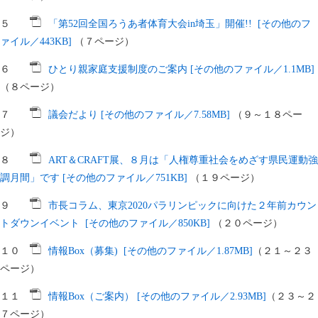
５
「第52回全国ろうあ者体育大会in埼玉」開催!! [その他のフ
ァイル／443KB]
（７ページ）
６
ひとり親家庭支援制度のご案内 [その他のファイル／1.1MB]
（８ページ）
７
議会だより [その他のファイル／7.58MB]
（９～１８ペー
ジ）
８
ART＆CRAFT展、８月は「人権尊重社会をめざす県民運動強
調月間」です [その他のファイル／751KB]
（１９ページ）
９
市長コラム、東京2020パラリンピックに向けた２年前カウン
トダウンイベント [その他のファイル／850KB]
（２０ページ）
１０
情報Box（募集) [その他のファイル／1.87MB]
（２１～２３
ページ）
１１
情報Box（ご案内） [その他のファイル／2.93MB]
（２３～２
７ページ）