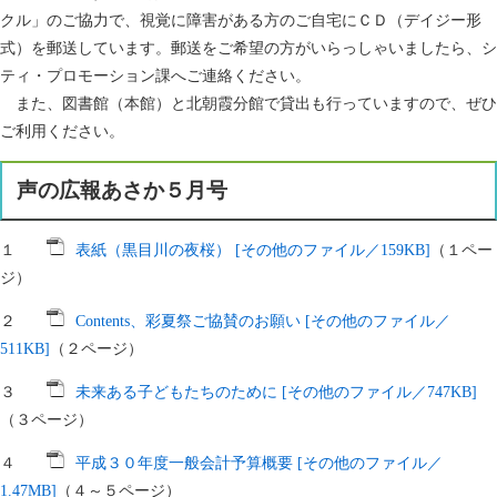
クル」のご協力で、視覚に障害がある方のご自宅にＣＤ（デイジー形
式）を郵送しています。郵送をご希望の方がいらっしゃいましたら、シ
ティ・プロモーション課へご連絡ください。
また、図書館（本館）と北朝霞分館で貸出も行っていますので、ぜひ
ご利用ください。
声の広報あさか５月号
１
表紙（黒目川の夜桜） [その他のファイル／159KB]
（１ペー
ジ）
２
Contents、彩夏祭ご協賛のお願い [その他のファイル／
511KB]
（２ページ）
３
未来ある子どもたちのために [その他のファイル／747KB]
（３ページ）
４
平成３０年度一般会計予算概要 [その他のファイル／
1.47MB]
（４～５ページ）