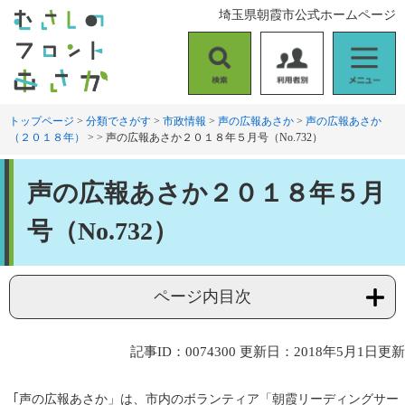
ペ
メ
埼玉県朝霞市公式ホームページ
ー
ニ
ジ
ュ
の
ー
検
利
メ
先
を
索
用
ニ
頭
飛
者
ュ
トップページ
>
分類でさがす
>
市政情報
>
声の広報あさか
>
声の広報あさか
で
ば
（２０１８年）
>
>
声の広報あさか２０１８年５月号（No.732）
別
ー
す
し
。
て
本
本
声の広報あさか２０１８年５月
文
文
へ
号（No.732）
ページ内目次
記事ID：0074300
更新日：2018年5月1日更新
｢声の広報あさか」は、市内のボランティア「朝霞リーディングサー