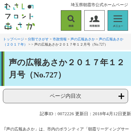
ペ
メ
埼玉県朝霞市公式ホームページ
ー
ニ
ジ
ュ
の
ー
検
利
メ
先
を
索
用
ニ
頭
飛
者
ュ
トップページ
>
分類でさがす
>
市政情報
>
声の広報あさか
>
声の広報あさか
で
ば
（２０１７年）
>
>
声の広報あさか２０１７年１２月号（No.727）
別
ー
す
し
。
て
本
本
声の広報あさか２０１７年１２
文
文
へ
月号（No.727）
ページ内目次
記事ID：0072226
更新日：2018年4月12日更新
｢声の広報あさか」は、市内のボランティア「朝霞リーディングサー