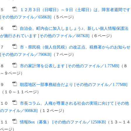
５
１２月３日（日曜日）～９日（土曜日）は、障害者週間です
[その他のファイル／658KB]
（５ページ）
６
自治会。町内会に加入しましょう♪、新しい個人情報保護法
が施行されています [その他のファイル／887KB]
（６ページ）
７
市・県民税（個人住民税）の改正点、税務署からのお知らせ
[その他のファイル／790KB]
（７ページ）
８
市の家計簿を公表します [その他のファイル／1.77MB]
（８
～９ページ）
９
朝霞地区一部事務組合だより [その他のファイル／1.77MB]
（１０～１１ページ）
１０
市長コラム、人権が尊重される社会の実現に向けて [その他
のファイル／908KB]
（１２ページ）
１１
情報Box（募集） [その他のファイル／1250KB]
（１３～１４
ページ）