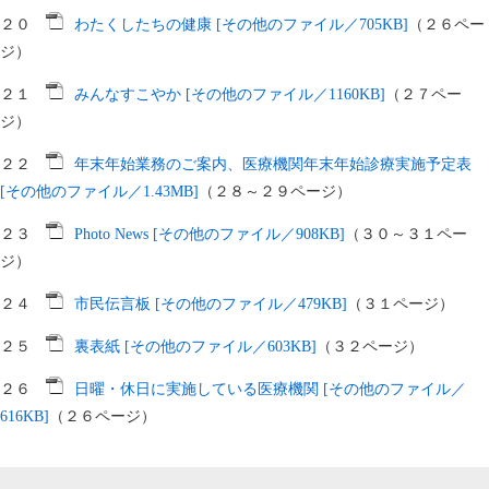
２０
わたくしたちの健康 [その他のファイル／705KB]
（２６ペー
ジ）
２１
みんなすこやか [その他のファイル／1160KB]
（２７ペー
ジ）
２２
年末年始業務のご案内、医療機関年末年始診療実施予定表
[その他のファイル／1.43MB]
（２８～２９ページ）
２３
Photo News [その他のファイル／908KB]
（３０～３１ペー
ジ）
２４
市民伝言板 [その他のファイル／479KB]
（３１ページ）
２５
裏表紙 [その他のファイル／603KB]
（３２ページ）
２６
日曜・休日に実施している医療機関 [その他のファイル／
616KB]
（２６ページ）