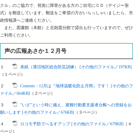
クル」のご協力で、視覚に障害がある方のご自宅にＣＤ（デイジー形
式）を郵送しています。郵送をご希望の方がいらっしゃいましたら、市
政情報課へご連絡ください。
また、図書館（本館）と北朝霞分館で貸出も行っていますので、ぜひ
ご利用ください。
声の広報あさか１２月号
１
表紙（溝沼地区総合防災訓練） [その他のファイル／197KB]
（１ページ）
２
Contents・12月は『地球温暖化防止月間』です！ [その他のフ
ァイル／664KB]
（２ページ）
３
”いざ”という時に備え、避難行動要支援者台帳への登録をお
願いします [その他のファイル／676KB]
（３ページ）
４
ロコモ予防でへるすアップ [その他のファイル／679KB]
（４
ページ）