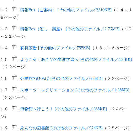
１２
情報Box（ご案内） [その他のファイル／3210KB]
（１４～１
９ページ）
１３
情報Box（催し・講座） [その他のファイル／2.76MB]
（１９
～２１ページ）
１４
有料広告 [その他のファイル／755KB]
（１３～１８ページ）
１５
ようこそ！あさかの生涯学習へ [その他のファイル／401KB]
（２２ページ）
１６
公民館のひろば [その他のファイル／665KB]
（２２ページ）
１７
スポーツ・レクリエーション [その他のファイル／1.38MB]
（２３ページ）
１８
博物館へ行こう！ [その他のファイル／838KB]
（２４ペー
ジ）
１９
みんなの図書館 [その他のファイル／924KB]
（２５ページ）