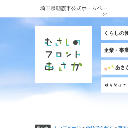
ペ
メ
埼玉県朝霞市公式ホームペー
ー
ニ
ジ
ジ
ュ
の
ー
先
を
くらしの
頭
飛
で
ば
企業・事
す
し
。
て
本
あさ
文
へ
トップページ
>
分類でさがす
>
市政