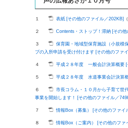
声の広報あさか１０月号
１
表紙 [その他のファイル／202KB]
２
Contents・ストップ！滞納 [その他
３
保育園・地域型保育施設（小規模
ブの入所申請を受け付けます [その他のファイル／
４
平成２８年度 一般会計決算概要 [そ
５
平成２８年度 水道事業会計決算概要
６
市長コラム・１０月から子育て世
事業を開始します！ [その他のファイル／749K
７
情報Box（募集） [その他のファイル／
８
情報Box（ご案内） [その他のファイル