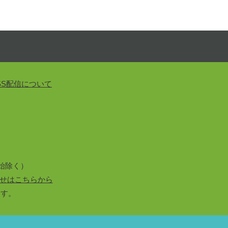
SS配信について
始除く）
せはこちらから
ます。