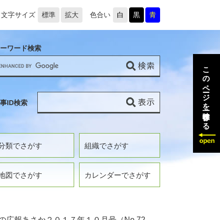
文字サイズ
標準
拡大
色合い
白
黒
青
ーワード検索
このページを一時保存する
事ID検索
分類でさがす
組織でさがす
地図でさがす
カレンダーでさがす
の広報あさか２０１７年１０月号（No.72