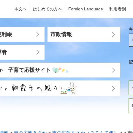
本文へ
はじめての方へ
Foreign Language
利用者別
キ
便利帳
市政情報
業者
記
か 子育て応援サイト
情報
>
声の広報あさか
>
声の広報あさか（２０１７年）
>
>
声