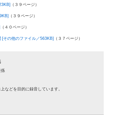
3KB]
（３９ページ）
KB]
（３９ページ）
]
（４０ページ）
その他のファイル／563KB]
（３７ページ）
先
報係
向上などを目的に録音しています。