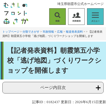
ペ
メ
埼玉県朝霞市公式ホームページ
ー
ニ
ジ
ュ
の
ー
検
利
メ
先
を
索
用
ニ
頭
飛
者
ュ
トップページ
>
分類でさがす
>
市政情報
>
広報
>
報道発表資料
>
>
【記者発表
で
ば
資料】朝霞第五小学校「逃げ地図」づくりワークショップを開催します
別
ー
す
し
。
て
本
本
【記者発表資料】朝霞第五小学
文
文
へ
校「逃げ地図」づくりワークシ
ョップを開催します
ページ内目次
記事ID：0182437
更新日：2026年6月15日更新