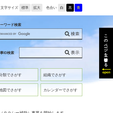
文字サイズ
標準
拡大
色合い
白
黒
青
ーワード検索
このページを一時保存する
事ID検索
分類でさがす
組織でさがす
地図でさがす
カレンダーでさがす
（タクシー補助）事業を開始します