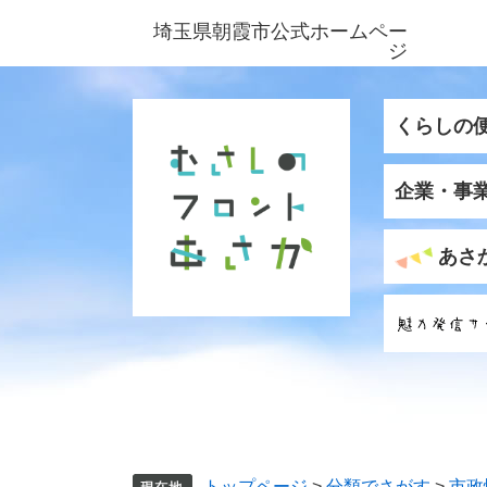
ペ
メ
埼玉県朝霞市公式ホームペー
ー
ニ
ジ
ジ
ュ
の
ー
先
を
くらしの
頭
飛
で
ば
企業・事
す
し
。
て
本
あさ
文
へ
トップページ
>
分類でさがす
>
市政