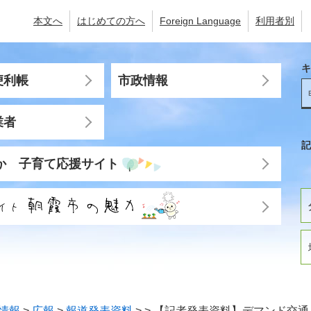
本文へ
はじめての方へ
Foreign Language
利用者別
キ
便利帳
市政情報
業者
記
か 子育て応援サイト
情報
>
広報
>
報道発表資料
>
>
【記者発表資料】デマンド交通