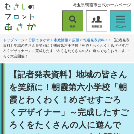
ペ
メ
埼玉県朝霞市公式ホームページ
ー
ニ
ジ
ュ
の
ー
検
利
メ
先
を
索
用
ニ
頭
飛
者
ュ
トップページ
>
分類でさがす
>
市政情報
>
広報
>
報道発表資料
>
>
【記者発表
で
ば
資料】地域の皆さんを笑顔に！朝霞第六小学校「朝霞とわくわく！めざせすご
別
ー
す
し
ろくデザイナー」～完成したすごろくをたくさんの人に遊んでもらおう～すご
。
て
ろく大会開催！
本
文
本
【記者発表資料】地域の皆さん
へ
文
を笑顔に！朝霞第六小学校「朝
霞とわくわく！めざせすごろ
くデザイナー」～完成したすご
ろくをたくさんの人に遊んで