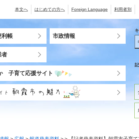
本文へ
はじめての方へ
Foreign Language
利用者別
キ
便利帳
市政情報
業者
記
か 子育て応援サイト
情報
>
広報
>
報道発表資料
>
>
【記者発表資料】朝霞市子育て