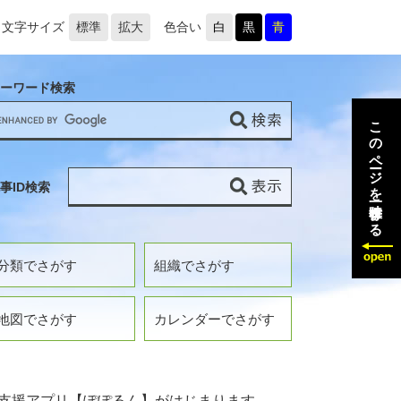
文字サイズ
標準
拡大
色合い
白
黒
青
ーワード検索
このページを一時保存する
事ID検索
分類でさがす
組織でさがす
地図でさがす
カレンダーでさがす
支援アプリ【ぽぽるん】がはじまります