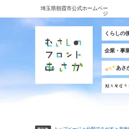
ペ
メ
埼玉県朝霞市公式ホームペー
ー
ニ
ジ
ジ
ュ
の
ー
先
を
くらしの
頭
飛
で
ば
企業・事
す
し
。
て
本
あさ
文
へ
トップページ
>
分類でさがす
>
市政