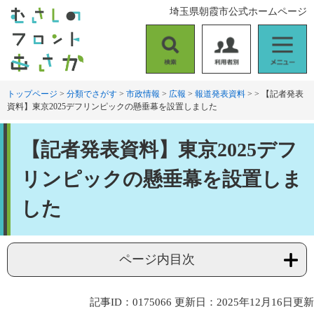
ペ
メ
埼玉県朝霞市公式ホームページ
ー
ニ
ジ
ュ
の
ー
検
利
メ
先
を
索
用
ニ
頭
飛
者
ュ
トップページ
>
分類でさがす
>
市政情報
>
広報
>
報道発表資料
>
>
【記者発表
で
ば
資料】東京2025デフリンピックの懸垂幕を設置しました
別
ー
す
し
。
て
本
本
【記者発表資料】東京2025デフ
文
文
へ
リンピックの懸垂幕を設置しま
した
ページ内目次
記事ID：0175066
更新日：2025年12月16日更新