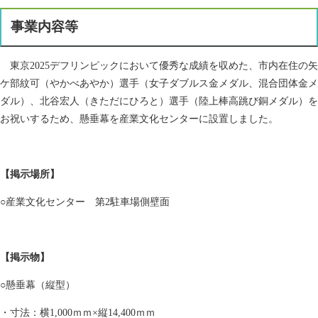
事業内容等​
東京2025デフリンピックにおいて優秀な成績を収めた、市内在住の矢
ケ部紋可（やかべあやか）選手（女子ダブルス金メダル、混合団体金メ
ダル）、北谷宏人（きただにひろと）選手（陸上棒高跳び銅メダル）を
お祝いするため、懸垂幕を産業文化センターに設置しました。
【掲示場所】
○産業文化センター 第2駐車場側壁面
【掲示物】
○懸垂幕（縦型）
・寸法：横1,000ｍｍ×縦14,400ｍｍ