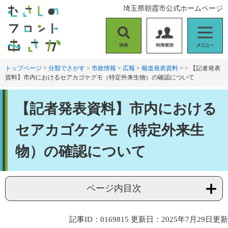
ペ
メ
埼玉県朝霞市公式ホームページ
ー
ニ
ジ
ュ
の
ー
検
利
メ
先
を
索
用
ニ
頭
飛
者
ュ
トップページ
>
分類でさがす
>
市政情報
>
広報
>
報道発表資料
>
>
【記者発表
で
ば
資料】市内におけるセアカゴケグモ（特定外来生物）の確認について
別
ー
す
し
。
て
本
本
【記者発表資料】市内における
文
文
へ
セアカゴケグモ（特定外来生
物）の確認について
ページ内目次
記事ID：0169815
更新日：2025年7月29日更新