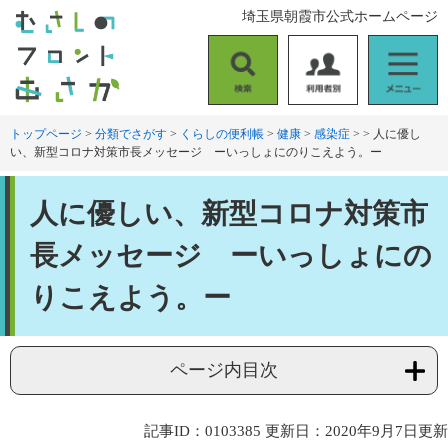
ペ
メ
埼玉県朝霞市公式ホームページ
ー
ニ
ジ
ュ
の
ー
検
利
メ
先
を
索
用
ニ
頭
飛
者
ュ
トップページ
>
分類でさがす
>
くらしの便利帳
>
健康
>
感染症
>
>
人に優し
で
ば
い、新型コロナ対策市長メッセージ ーいっしょにのりこえよう。ー
別
ー
す
し
。
て
本
本
人に優しい、新型コロナ対策市
文
文
へ
長メッセージ ーいっしょにの
りこえよう。ー
ページ内目次
記事ID：0103385
更新日：2020年9月7日更新