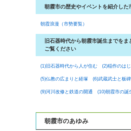
朝霞市の歴史やイベントを紹介した
朝霞浪漫（市勢要覧）
旧石器時代から朝霞市誕生までをま
ご覧ください
(1)旧石器時代から人が住む
(2)稲作のは
(5)仏教の広まりと経塚
(6)武蔵武士と板碑
(9)河川改修と鉄道の開通
(10)朝霞市の誕
朝霞市のあゆみ