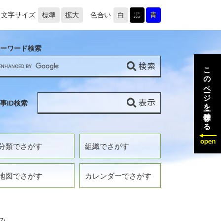
文字サイズ
標準
拡大
色合い
白
黒
青
ーワード検索
このページを一時保存する
事ID検索
分類でさがす
組織でさがす
地図でさがす
カレンダーでさがす
み