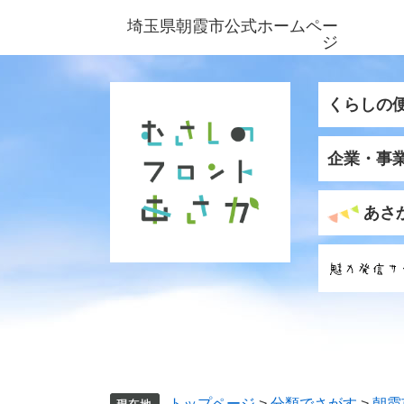
ペ
メ
埼玉県朝霞市公式ホームペー
ー
ニ
ジ
ジ
ュ
の
ー
先
を
くらしの
頭
飛
で
ば
企業・事
す
し
。
て
本
あさ
文
へ
トップページ
>
分類でさがす
>
朝霞