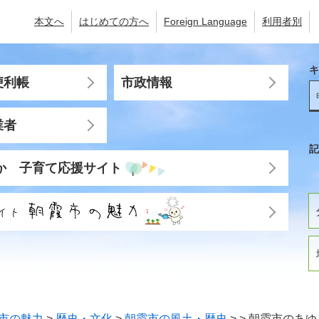
本文へ
はじめての方へ
Foreign Language
利用者別
キ
便利帳
市政情報
業者
記
か 子育て応援サイト
市の魅力
>
歴史・文化
>
朝霞市の風土・歴史
>
>
朝霞市のあゆ