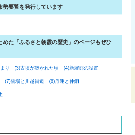
市勢要覧を発行しています
とめた「ふるさと朝霞の歴史」のページもぜひ
じまり
(3)古墳が築かれた頃
(4)新羅郡の設置
(7)鷹場と川越街道
(8)舟運と伸銅
生