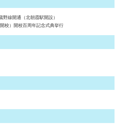
武蔵野線開通（北朝霞駅開設）
て開校）開校百周年記念式典挙行