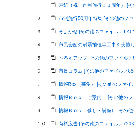
１
表紙（祝 市制施行５０周年） [その
２
市制施行50周年特集 [その他のファイ
３
そよかぜ [その他のファイル／1.46M
４
市民会館の耐震補強等工事を実施しま
５
へるすアップ [その他のファイル／66
６
市長コラム [その他のファイル／858
７
情報Box（募集） [その他のファイル／
８
情報Ｂｏｘ（ご案内） [その他のファ
９
情報Ｂｏｘ（催し・講座） [その他の
１０
有料広告 [その他のファイル／723K