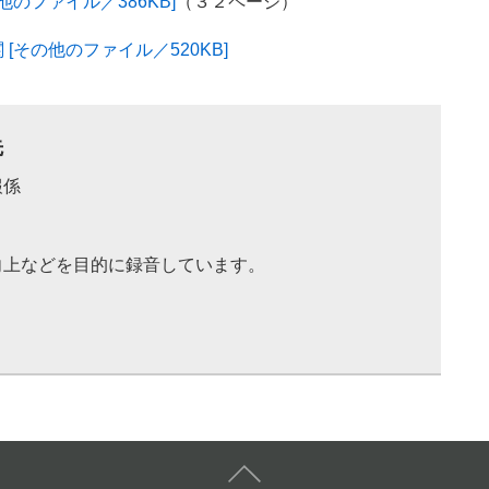
のファイル／386KB]
（３２ページ）
その他のファイル／520KB]
先
報係
向上などを目的に録音しています。