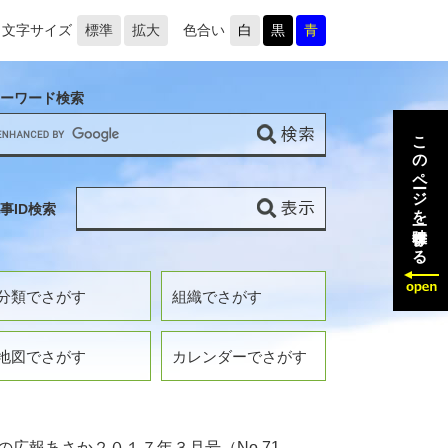
文字サイズ
標準
拡大
色合い
白
黒
青
ーワード検索
このページを一時保存する
事ID検索
分類でさがす
組織でさがす
地図でさがす
カレンダーでさがす
の広報あさか２０１７年３月号（No.71