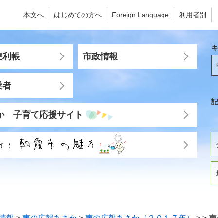
本文へ
はじめての方へ
Foreign Language
利用者別
キ
便利帳
市政情報
業者
記
か 子育て応援サイト
情報
>
声の広報あさか
>
声の広報あさか（２０１７年）
>
>
声