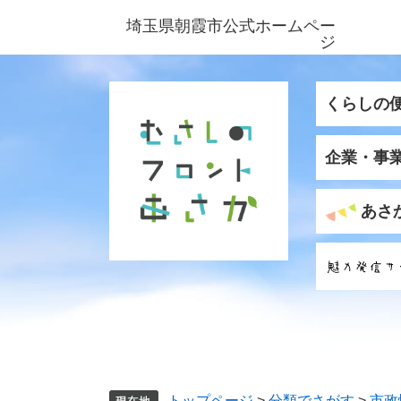
ペ
メ
埼玉県朝霞市公式ホームペー
ー
ニ
ジ
ジ
ュ
の
ー
先
を
くらしの
頭
飛
で
ば
企業・事
す
し
。
て
本
あさ
文
へ
トップページ
>
分類でさがす
>
市政