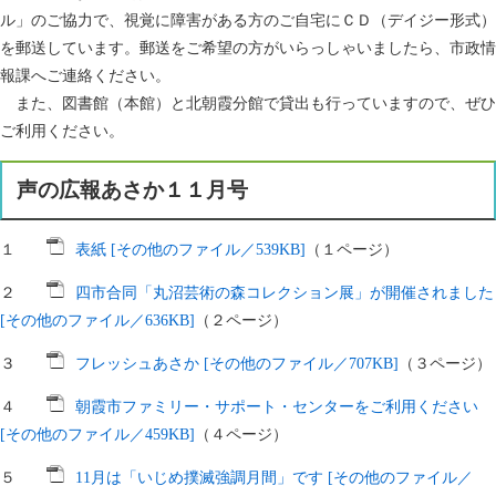
ル」のご協力で、視覚に障害がある方のご自宅にＣＤ（デイジー形式）
を郵送しています。郵送をご希望の方がいらっしゃいましたら、市政情
報課へご連絡ください。
また、図書館（本館）と北朝霞分館で貸出も行っていますので、ぜひ
ご利用ください。
声の広報あさか１１月号
１
表紙 [その他のファイル／539KB]
（１ページ）
２
四市合同「丸沼芸術の森コレクション展」が開催されました
[その他のファイル／636KB]
（２ページ）
３
フレッシュあさか [その他のファイル／707KB]
（３ページ）
４
朝霞市ファミリー・サポート・センターをご利用ください
[その他のファイル／459KB]
（４ページ）
５
11月は「いじめ撲滅強調月間」です [その他のファイル／