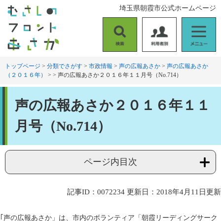
ペ
メ
埼玉県朝霞市公式ホームページ
ー
ニ
ジ
ュ
の
ー
検
利
メ
先
を
索
用
ニ
頭
飛
者
ュ
トップページ
>
分類でさがす
>
市政情報
>
声の広報あさか
>
声の広報あさか
で
ば
（２０１６年）
>
>
声の広報あさか２０１６年１１月号（No.714）
別
ー
す
し
。
て
本
本
声の広報あさか２０１６年１１
文
文
へ
月号（No.714）
ページ内目次
記事ID：0072234
更新日：2018年4月11日更新
｢声の広報あさか」は、市内のボランティア「朝霞リーディングサーク