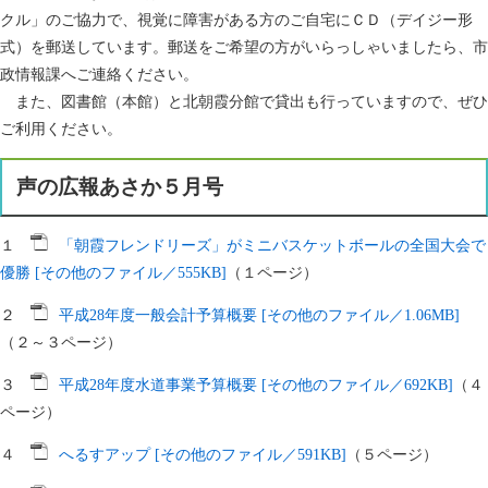
クル」のご協力で、視覚に障害がある方のご自宅にＣＤ（デイジー形
式）を郵送しています。郵送をご希望の方がいらっしゃいましたら、市
政情報課へご連絡ください。
また、図書館（本館）と北朝霞分館で貸出も行っていますので、ぜひ
ご利用ください。
声の広報あさか５月号
１
「朝霞フレンドリーズ」がミニバスケットボールの全国大会で
優勝 [その他のファイル／555KB]
（１ページ）
２
平成28年度一般会計予算概要 [その他のファイル／1.06MB]
（２～３ページ）
３
平成28年度水道事業予算概要 [その他のファイル／692KB]
（４
ページ）
４
へるすアップ [その他のファイル／591KB]
（５ページ）