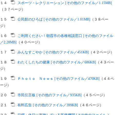
１４
スポーツ・レクリエーション [その他のファイル／1.15MB]
（３７ページ）
１５
公民館のひろば [その他のファイル／1.01MB]
（３８ペー
ジ）
１６
ご利用ください！朝霞市の各種相談窓口 [その他のファイル
／2.28MB]
（４０ページ）
１７
みんなすこやか [その他のファイル／451KB]
（４２ページ）
１８
わたくしたちの健康 [その他のファイル／686KB]
（４３ペー
ジ）
１９
Ｐｈｏｔｏ Ｎｅｗｓ [その他のファイル／470KB]
（４４ペ
ージ）
２０
市民伝言板 [その他のファイル／935KB]
（４５ページ）
２１
有料広告 [その他のファイル／399KB]
（４６ページ）