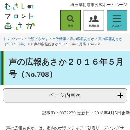
ペ
メ
埼玉県朝霞市公式ホームページ
ー
ニ
ジ
ュ
の
ー
検
利
メ
先
を
索
用
ニ
頭
飛
者
ュ
トップページ
>
分類でさがす
>
市政情報
>
声の広報あさか
>
声の広報あさか
で
ば
（２０１６年）
>
>
声の広報あさか２０１６年５月号（No.708）
別
ー
す
し
。
て
本
本
声の広報あさか２０１６年５月
文
文
へ
号（No.708）
ページ内目次
記事ID：0072229
更新日：2018年4月5日更新
｢声の広報あさか」は、市内のボランティア「朝霞リーディングサー