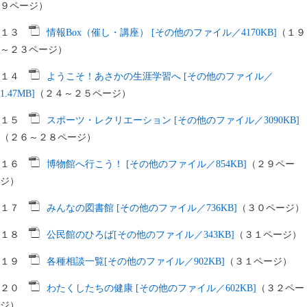
９ページ）
１３
情報Box（催し・講座） [その他のファイル／4170KB]
（１９
～２３ページ）
１４
ようこそ！あさかの生涯学習へ [その他のファイル／
1.47MB]
（２４～２５ページ）
１５
スポーツ・レクリエーション [その他のファイル／3090KB]
（２６～２８ページ）
１６
博物館へ行こう！ [その他のファイル／854KB]
（２９ペー
ジ）
１７
みんなの図書館 [その他のファイル／736KB]
（３０ページ）
１８
公民館のひろば[その他のファイル／343KB]
（３１ページ）
１９
各種相談一覧[その他のファイル／902KB]
（３１ページ）
２０
わたくしたちの健康 [その他のファイル／602KB]
（３２ペー
ジ）