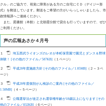
クル」のご協力で、視覚に障害がある方のご自宅にＣＤ（デイジー形
式）を郵送しています。郵送をご希望の方がいらっしゃいましたら、市
政情報課へご連絡ください。
また、図書館（本館）と北朝霞分館で貸出も行っていますので、ぜひ
ご利用ください。
声の広報あさか４月号
１
埼玉西武ライオンズのレオが本町保育園で園児とダンス＆野球
体験！ [その他のファイル／587KB]
（１ページ）
２
平成28年度施政方針 [その他のファイル／1.85MB]
（２～３ペ
ージ）
３
平成28年度個別がん検診のご案内 [その他のファイル／
1.58MB]
（４～５ページ）
４
公職選挙法が改正され選挙権年齢が18歳以上になります [その
他のファイル／832KB]
（６ページ）