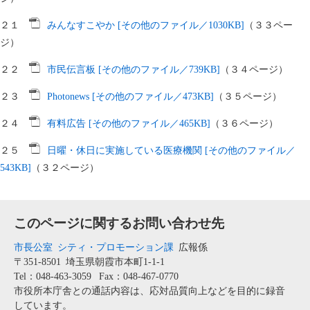
２１
みんなすこやか [その他のファイル／1030KB]
（３３ペー
ジ）
２２
市民伝言板 [その他のファイル／739KB]
（３４ページ）
２３
Photonews [その他のファイル／473KB]
（３５ページ）
２４
有料広告 [その他のファイル／465KB]
（３６ページ）
２５
日曜・休日に実施している医療機関 [その他のファイル／
543KB]
（３２ページ）
このページに関するお問い合わせ先
市長公室
シティ・プロモーション課
広報係
〒351-8501
埼玉県朝霞市本町1-1-1
Tel：048-463-3059
Fax：048-467-0770
市役所本庁舎との通話内容は、応対品質向上などを目的に録音
しています。