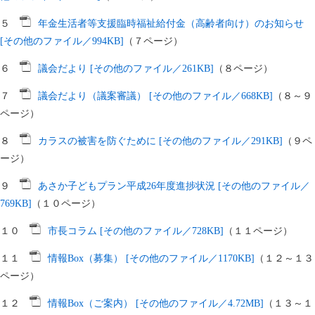
５
年金生活者等支援臨時福祉給付金（高齢者向け）のお知らせ
[その他のファイル／994KB]
（７ページ）
６
議会だより [その他のファイル／261KB]
（８ページ）
７
議会だより（議案審議） [その他のファイル／668KB]
（８～９
ページ）
８
カラスの被害を防ぐために [その他のファイル／291KB]
（９ペ
ージ）
９
あさか子どもプラン平成26年度進捗状況 [その他のファイル／
769KB]
（１０ページ）
１０
市長コラム [その他のファイル／728KB]
（１１ページ）
１１
情報Box（募集） [その他のファイル／1170KB]
（１２～１３
ページ）
１２
情報Box（ご案内） [その他のファイル／4.72MB]
（１３～１