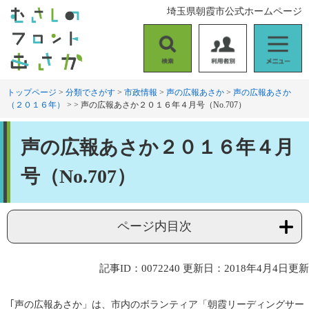
ペ
メ
埼玉県朝霞市公式ホームページ
ー
ニ
ジ
ュ
の
ー
検
利
メ
先
を
索
用
ニ
頭
飛
者
ュ
トップページ
>
分類でさがす
>
市政情報
>
声の広報あさか
>
声の広報あさか
で
ば
（２０１６年）
>
>
声の広報あさか２０１６年４月号（No.707）
別
ー
す
し
。
て
本
本
声の広報あさか２０１６年４月
文
文
へ
号（No.707）
ページ内目次
記事ID：0072240
更新日：2018年4月4日更新
｢声の広報あさか」は、市内のボランティア「朝霞リーディングサー