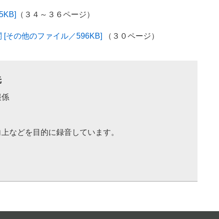
KB]
（３４～３６ページ）
その他のファイル／596KB]
（３０ページ）
先
報係
向上などを目的に録音しています。