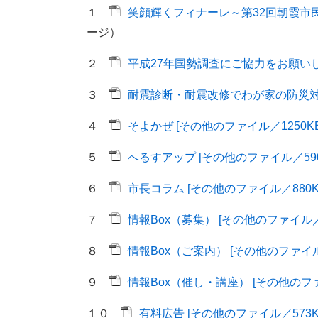
１
笑顔輝くフィナーレ～第32回朝霞市民
ージ）
２
平成27年国勢調査にご協力をお願いしま
３
耐震診断・耐震改修でわが家の防災対策 
４
そよかぜ [その他のファイル／1250KB
５
へるすアップ [その他のファイル／590
６
市長コラム [その他のファイル／880K
７
情報Box（募集） [その他のファイル／1
８
情報Box（ご案内） [その他のファイル／
９
情報Box（催し・講座） [その他のファ
１０
有料広告 [その他のファイル／573K