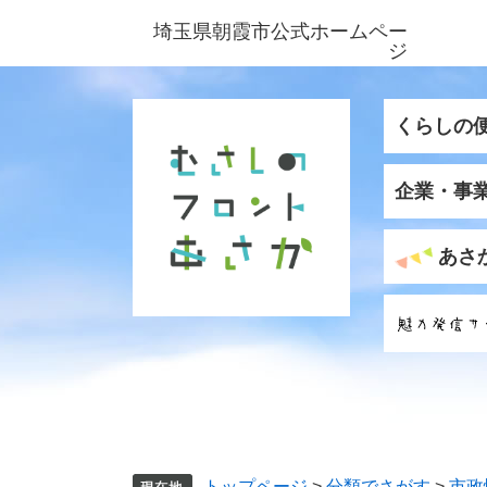
ペ
メ
埼玉県朝霞市公式ホームペー
ー
ニ
ジ
ジ
ュ
の
ー
先
を
くらしの
頭
飛
で
ば
企業・事
す
し
。
て
本
あさ
文
へ
トップページ
>
分類でさがす
>
市政