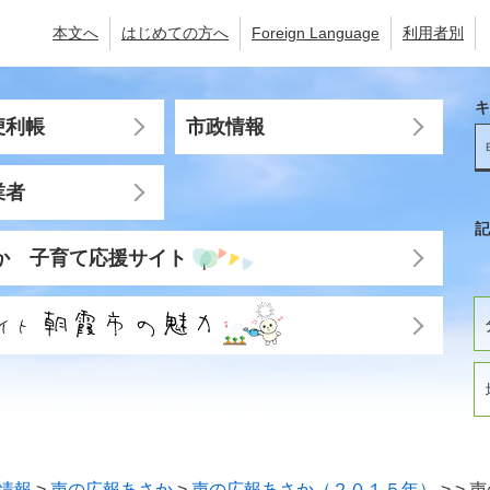
本文へ
はじめての方へ
Foreign Language
利用者別
キ
便利帳
市政情報
業者
記
か 子育て応援サイト
情報
>
声の広報あさか
>
声の広報あさか（２０１５年）
>
>
声