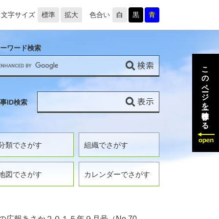
文字サイズ
標準
拡大
色合い
白
黒
青
ーワード検索
このページを一時保存する
事ID検索
分類でさがす
組織でさがす
地図でさがす
カレンダーでさがす
の広報あさか２０１５年９月号（No.70