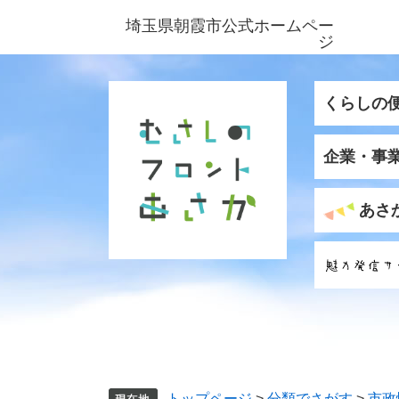
ペ
メ
埼玉県朝霞市公式ホームペー
ー
ニ
ジ
ジ
ュ
の
ー
先
を
くらしの
頭
飛
で
ば
企業・事
す
し
。
て
本
あさ
文
へ
トップページ
>
分類でさがす
>
市政