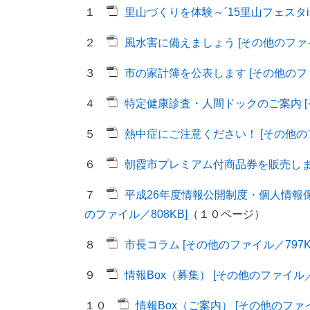
１
里山づくりを体験～´15里山フェスタin
２
風水害に備えましょう [その他のファイル
３
市の家計簿を公表します [その他のファイ
４
特定健康診査・人間ドックのご案内 [そ
５
熱中症にご注意ください！ [その他のフ
６
朝霞市プレミアム付商品券を販売します 
７
平成26年度情報公開制度・個人情報
のファイル／808KB]
（１０ページ）
８
市長コラム [その他のファイル／797K
９
情報Box（募集） [その他のファイル／2
１０
情報Box（ご案内） [その他のファイル