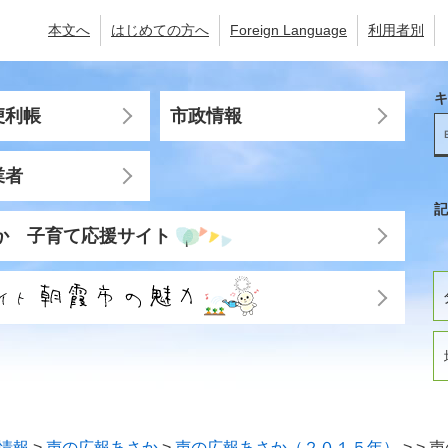
本文へ
はじめての方へ
Foreign Language
利用者別
キ
便利帳
市政情報
業者
記
か 子育て応援サイト
情報
>
声の広報あさか
>
声の広報あさか（２０１５年）
>
>
声