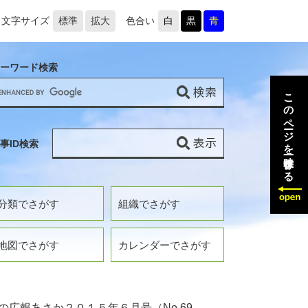
文字サイズ
標準
拡大
色合い
白
黒
青
ーワード検索
このページを一時保存する
事ID検索
分類でさがす
組織でさがす
地図でさがす
カレンダーでさがす
の広報あさか２０１５年６月号（No.69