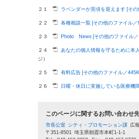
２１
ラベンダーが見頃を迎えます [その他
２２
各種相談一覧 [その他のファイル／93
２３
Photo News [その他のファイル／1
２４
あなたの個人情報を守るために本人通
ジ）
２５
有料広告 [その他のファイル／445K
２６
日曜・休日に実施している医療機関 [
このページに関するお問い合わせ
市長公室
シティ・プロモーション課
広
〒351-8501
埼玉県朝霞市本町1-1-1