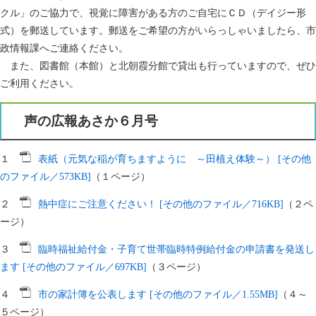
クル」のご協力で、視覚に障害がある方のご自宅にＣＤ（デイジー形
式）を郵送しています。郵送をご希望の方がいらっしゃいましたら、市
政情報課へご連絡ください。
また、図書館（本館）と北朝霞分館で貸出も行っていますので、ぜひ
ご利用ください。
声の広報あさか６月号
１
表紙（元気な稲が育ちますように ～田植え体験～） [その他
のファイル／573KB]
（１ページ）
２
熱中症にご注意ください！ [その他のファイル／716KB]
（２ペ
ージ）
３
臨時福祉給付金・子育て世帯臨時特例給付金の申請書を発送し
ます [その他のファイル／697KB]
（３ページ）
４
市の家計簿を公表します [その他のファイル／1.55MB]
（４～
５ページ）