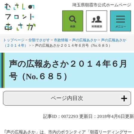
ペ
メ
埼玉県朝霞市公式ホームページ
ー
ニ
ジ
ュ
の
ー
検
利
メ
先
を
索
用
ニ
頭
飛
者
ュ
トップページ
>
分類でさがす
>
市政情報
>
声の広報あさか
>
声の広報あさか
で
ば
（２０１４年）
>
>
声の広報あさか２０１４年６月号（No.６８５）
別
ー
す
し
。
て
本
本
声の広報あさか２０１４年６月
文
文
へ
号（No.６８５）
ページ内目次
記事ID：0072293
更新日：2018年4月6日更新
｢声の広報あさか」は、市内のボランティア「朝霞リーディングサー