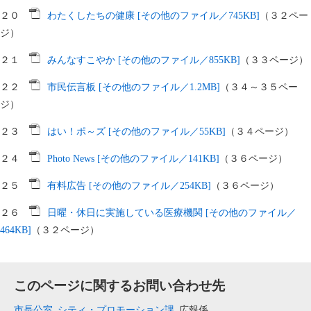
２０
わたくしたちの健康 [その他のファイル／745KB]
（３２ペー
ジ）
２１
みんなすこやか [その他のファイル／855KB]
（３３ページ）
２２
市民伝言板 [その他のファイル／1.2MB]
（３４～３５ペー
ジ）
２３
はい！ポ～ズ [その他のファイル／55KB]
（３４ページ）
２４
Photo News [その他のファイル／141KB]
（３６ページ）
２５
有料広告 [その他のファイル／254KB]
（３６ページ）
２６
日曜・休日に実施している医療機関 [その他のファイル／
464KB]
（３２ページ）
このページに関するお問い合わせ先
市長公室
シティ・プロモーション課
広報係