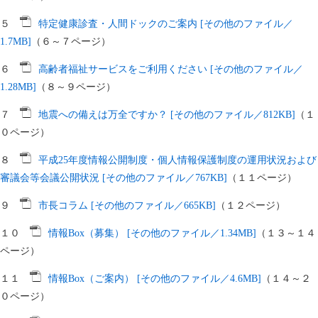
５
特定健康診査・人間ドックのご案内 [その他のファイル／
1.7MB]
（６～７ページ）
６
高齢者福祉サービスをご利用ください [その他のファイル／
1.28MB]
（８～９ページ）
７
地震への備えは万全ですか？ [その他のファイル／812KB]
（１
０ページ）
８
平成25年度情報公開制度・個人情報保護制度の運用状況および
審議会等会議公開状況 [その他のファイル／767KB]
（１１ページ）
９
市長コラム [その他のファイル／665KB]
（１２ページ）
１０
情報Box（募集） [その他のファイル／1.34MB]
（１３～１４
ページ）
１１
情報Box（ご案内） [その他のファイル／4.6MB]
（１４～２
０ページ）