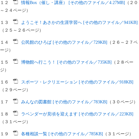
１２
情報Box（催し・講座） [その他のファイル／4.27MB]
（２０
～２４ページ）
１３
ようこそ！あさかの生涯学習へ [その他のファイル／941KB]
（２５～２６ページ）
１４
公民館のひろば [その他のファイル／729KB]
（２６～２７ペ
ージ）
１５
博物館へ行こう！ [その他のファイル／735KB]
（２８ペー
ジ）
１６
スポーツ・レクリエーション [その他のファイル／918KB]
（２９ページ）
１７
みんなの図書館 [その他のファイル／783KB]
（３０ページ）
１８
ラベンダーが見頃を迎えます [その他のファイル／223KB]
（３１ページ）
１９
各種相談一覧 [その他のファイル／785KB]
（３１ページ）