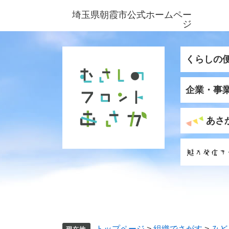
ペ
メ
埼玉県朝霞市公式ホームペー
ー
ニ
ジ
ジ
ュ
の
ー
先
を
くらしの
頭
飛
で
ば
企業・事
す
し
。
て
本
あさ
文
へ
トップページ
>
組織でさがす
>
みど