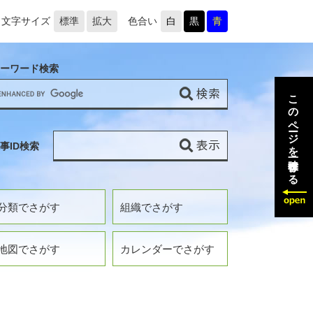
文字サイズ
標準
拡大
色合い
白
黒
青
ーワード検索
このページを一時保存する
事ID検索
分類でさがす
組織でさがす
地図でさがす
カレンダーでさがす