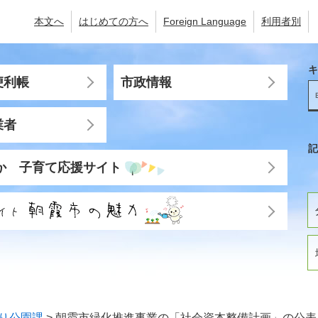
本文へ
はじめての方へ
Foreign Language
利用者別
キ
便利帳
市政情報
業者
記
か 子育て応援サイト
り公園課
>
朝霞市緑化推進事業の「社会資本整備計画」の公表