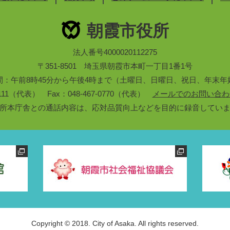
朝霞市役所
法人番号4000020112275
〒351-8501 埼玉県朝霞市本町一丁目1番1号
間：午前8時45分から午後4時まで（土曜日、日曜日、祝日、年末年
3-1111（代表） Fax：048-467-0770（代表）
メールでのお問い合わ
所本庁舎との通話内容は、応対品質向上などを目的に録音してい
Copyright © 2018. City of Asaka. All rights reserved.