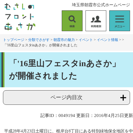
ペ
メ
埼玉県朝霞市公式ホームページ
ー
ニ
ジ
ュ
の
ー
検
利
メ
先
を
索
用
ニ
頭
飛
者
ュ
トップページ
>
分類でさがす
>
朝霞市の魅力
>
イベント
>
イベント情報
>
>
で
ば
「'16里山フェスタinあさか」が開催されました
別
ー
す
し
。
て
本
本
「'16里山フェスタinあさか」
文
文
へ
が開催されました
ページ内目次
記事ID：0049194
更新日：2016年4月25日更新
平成28年4月23日土曜日に、根岸台8丁目にある特別緑地保全地区を中