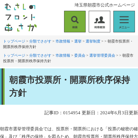
ペ
メ
埼玉県朝霞市公式ホームページ
ー
ニ
ジ
ュ
の
ー
検
利
メ
先
を
索
用
ニ
頭
飛
者
ュ
トップページ
>
分類でさがす
>
市政情報
>
選挙
>
選挙制度
>
>
朝霞市投票所・
で
ば
開票所秩序保持方針
別
ー
す
し
。
て
トップページ
>
分類でさがす
>
市政情報
>
委員会
>
選挙管理委員会
>
>
朝霞市
投票所・開票所秩序保持方針
本
文
本
へ
朝霞市投票所・開票所秩序保持
文
方針
記事ID：0154954
更新日：2024年6月3日更新
朝霞市選挙管理委員会では、投票所・開票所における「投票の秘密の確
保」及び「秩序の保持」を図るため、朝霞市投票所・開票所秩序保持方