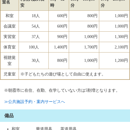
室名
安
時
分
分
和室
18人
600円
800円
1,000円
会議室
54人
600円
800円
1,000円
実習室
37人
900円
1,000円
1,300円
体育室
100人
1,400円
1,700円
2,100円
視聴覚
30人
800円
1,000円
1,200円
室
児童室
※子どもたちの遊び場として自由に使えます。
※朝霞市に在住、在勤、在学していない方は5割増となります。
≫公共施設予約・案内サービスへ
備品
和室 華道用具 茶道用具