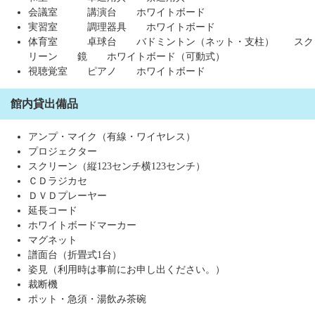
会議室 講演台 ホワイトボード
実習室 調理器具 ホワイトボード
体育室 卓球台 バドミントン（ネット・支柱） スク
リーン 鏡 ホワイトボード（可動式）
視聴覚室 ピアノ ホワイトボード
館内貸出備品
アンプ・マイク（有線・ワイヤレス）
プロジェクター
スクリーン（縦123センチ横123センチ）
ＣＤラジカセ
ＤＶＤプレーヤー
延長コード
ホワイトボードマーカー
マグネット
譜面台（折畳式1台）
姿見（利用時は事前にお申し出ください。）
裁断機
ポット・急須・湯飲み茶碗