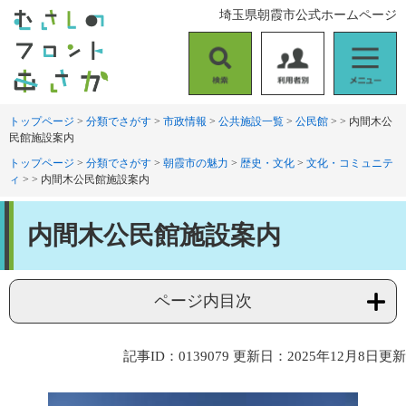
ペ
メ
埼玉県朝霞市公式ホームページ
ー
ニ
ジ
ュ
の
ー
検
利
メ
先
を
索
用
ニ
頭
飛
者
ュ
トップページ
>
分類でさがす
>
市政情報
>
公共施設一覧
>
公民館
>
>
内間木公
で
ば
民館施設案内
別
ー
す
し
。
て
トップページ
>
分類でさがす
>
朝霞市の魅力
>
歴史・文化
>
文化・コミュニテ
ィ
>
>
内間木公民館施設案内
本
文
本
へ
内間木公民館施設案内
文
ページ内目次
記事ID：0139079
更新日：2025年12月8日更新