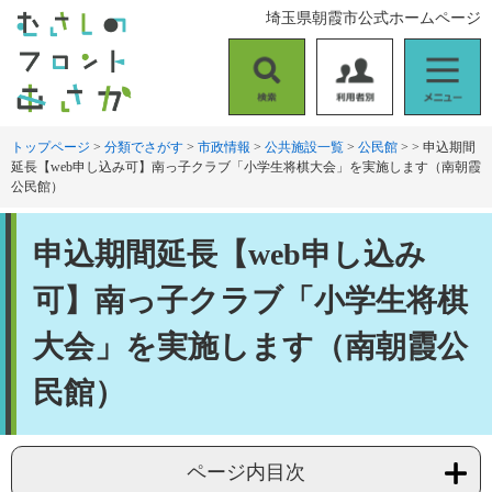
ペ
メ
埼玉県朝霞市公式ホームページ
ー
ニ
ジ
ュ
の
ー
検
利
メ
先
を
索
用
ニ
頭
飛
者
ュ
トップページ
>
分類でさがす
>
市政情報
>
公共施設一覧
>
公民館
>
>
申込期間
で
ば
延長【web申し込み可】南っ子クラブ「小学生将棋大会」を実施します（南朝霞
別
ー
す
し
公民館）
。
て
本
本
文
申込期間延長【web申し込み
文
へ
可】南っ子クラブ「小学生将棋
大会」を実施します（南朝霞公
民館）
ページ内目次