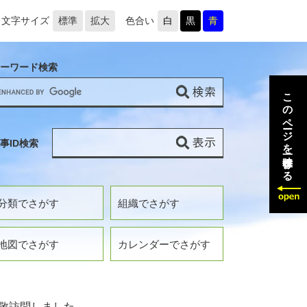
文字サイズ
標準
拡大
色合い
白
黒
青
ーワード検索
このページを一時保存する
事ID検索
分類でさがす
組織でさがす
地図でさがす
カレンダーでさがす
敬訪問しました