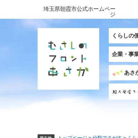
ペ
メ
埼玉県朝霞市公式ホームペー
ー
ニ
ジ
ジ
ュ
の
ー
先
を
くらしの
頭
飛
で
ば
企業・事
す
し
。
て
本
あさ
文
へ
トップページ
>
分類でさがす
>
くら