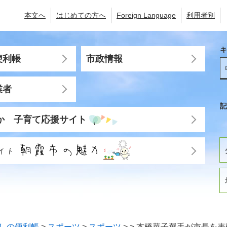
本文へ
はじめての方へ
Foreign Language
利用者別
キ
便利帳
市政情報
業者
記
か 子育て応援サイト
しの便利帳
>
スポーツ
>
スポーツ
>
>
本橋菜子選手が市長を表