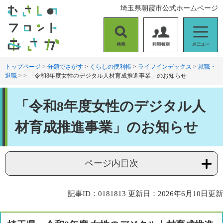
ペ
メ
埼玉県朝霞市公式ホームページ
ー
ニ
ジ
ュ
の
ー
検
利
メ
先
を
索
用
ニ
頭
飛
者
ュ
トップページ
>
分類でさがす
>
くらしの便利帳
>
ライフインデックス
>
就職・
で
ば
退職
>
>
「令和8年度女性のデジタル人材育成推進事業」のお知らせ
別
ー
す
し
。
て
本
本
「令和8年度女性のデジタル人
文
文
へ
材育成推進事業」のお知らせ
ページ内目次
記事ID：0181813
更新日：2026年6月10日更新