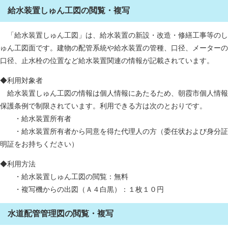
給水装置しゅん工図の閲覧・複写
「給水装置しゅん工図」は、給水装置の新設・改造・修繕工事等のし
ゅん工図面です。建物の配管系統や給水装置の管種、口径、メーターの
口径、止水栓の位置など給水装置関連の情報が記載されています。
◆利用対象者
給水装置しゅん工図の情報は個人情報にあたるため、朝霞市個人情報
保護条例で制限されています。利用できる方は次のとおりです。
・給水装置所有者
・給水装置所有者から同意を得た代理人の方（委任状および身分証
明証をお持ちください）
◆利用方法
・給水装置しゅん工図の閲覧：無料
・複写機からの出図（Ａ４白黒）：１枚１０円
水道配管管理図の閲覧・複写