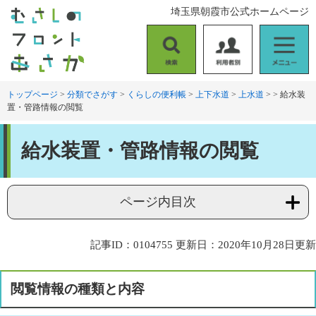
ペ
メ
埼玉県朝霞市公式ホームページ
ー
ニ
ジ
ュ
の
ー
検
利
メ
先
を
索
用
ニ
頭
飛
者
ュ
トップページ
>
分類でさがす
>
くらしの便利帳
>
上下水道
>
上水道
>
>
給水装
で
ば
置・管路情報の閲覧
別
ー
す
し
。
て
本
本
給水装置・管路情報の閲覧
文
文
へ
ページ内目次
記事ID：0104755
更新日：2020年10月28日更新
閲覧情報の種類と内容