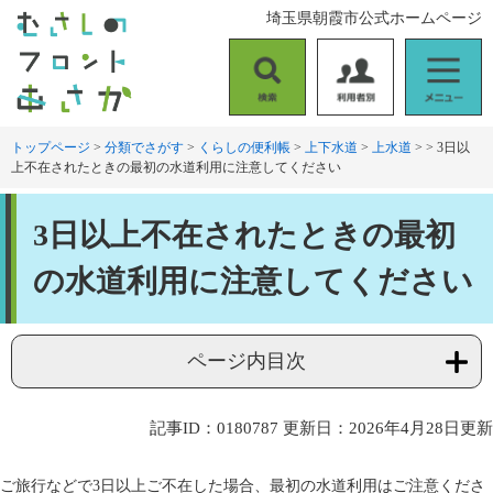
ペ
メ
埼玉県朝霞市公式ホームページ
ー
ニ
ジ
ュ
の
ー
検
利
メ
先
を
索
用
ニ
頭
飛
者
ュ
トップページ
>
分類でさがす
>
くらしの便利帳
>
上下水道
>
上水道
>
>
3日以
で
ば
上不在されたときの最初の水道利用に注意してください
別
ー
す
し
。
て
本
本
3日以上不在されたときの最初
文
文
へ
の水道利用に注意してください
ページ内目次
記事ID：0180787
更新日：2026年4月28日更新
ご旅行などで3日以上ご不在した場合、最初の水道利用はご注意くださ