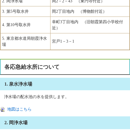
2. 岡浄水場
岡2－2－43 （東円寺付近）
3. 第5号取水井
岡2丁目地内 （博物館付近）
幸町3丁目地内 （旧朝霞第四小学校付
4. 第10号取水井
近）
​​5. 東京都水道局朝霞浄水
宮戸1－3－1
場
各応急給水所について
1. 泉水浄水場
浄水場の配水池の水を提供します。
地図はこちら
2. 岡浄水場