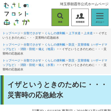
ペ
メ
埼玉県朝霞市公式ホームページ
ー
ニ
ジ
ュ
の
ー
検
利
メ
先
を
索
用
ニ
頭
飛
者
ュ
トップページ
>
分類でさがす
>
くらしの便利帳
>
上下水道
>
上水道
>
>
イザと
で
ば
いうときのために・・・災害時の応急給水
別
ー
す
し
。
て
トップページ
>
分類でさがす
>
くらしの便利帳
>
防災・災害情報（ハザードマ
ップなど）・消防・防犯
>
備え（地震）
>
>
イザというときのために・・・災
本
害時の応急給水
文
へ
トップページ
>
分類でさがす
>
くらしの便利帳
>
防災・災害情報（ハザードマ
ップなど）・消防・防犯
>
備え（水害）
>
>
イザというときのために・・・災
害時の応急給水
本
イザというときのために・・・
文
災害時の応急給水
記事ID：0111838
更新日：2016年12月14日更新