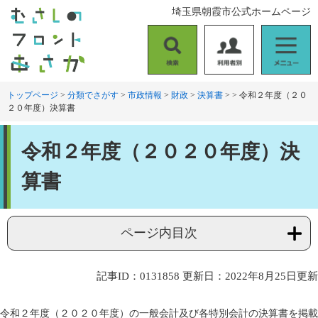
ペ
メ
埼玉県朝霞市公式ホームページ
ー
ニ
ジ
ュ
の
ー
検
利
メ
先
を
索
用
ニ
頭
飛
者
ュ
トップページ
>
分類でさがす
>
市政情報
>
財政
>
決算書
>
>
令和２年度（２０
で
ば
２０年度）決算書
別
ー
す
し
。
て
本
本
令和２年度（２０２０年度）決
文
文
へ
算書
ページ内目次
記事ID：0131858
更新日：2022年8月25日更新
令和２年度（２０２０年度）の一般会計及び各特別会計の決算書を掲載