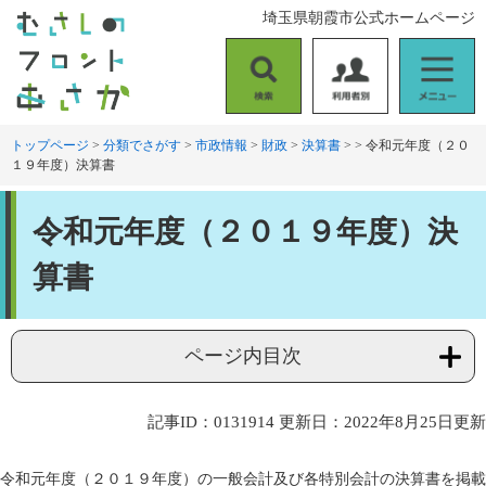
ペ
メ
埼玉県朝霞市公式ホームページ
ー
ニ
ジ
ュ
の
ー
検
利
メ
先
を
索
用
ニ
頭
飛
者
ュ
トップページ
>
分類でさがす
>
市政情報
>
財政
>
決算書
>
>
令和元年度（２０
で
ば
１９年度）決算書
別
ー
す
し
。
て
本
本
令和元年度（２０１９年度）決
文
文
へ
算書
ページ内目次
記事ID：0131914
更新日：2022年8月25日更新
令和元年度（２０１９年度）の一般会計及び各特別会計の決算書を掲載