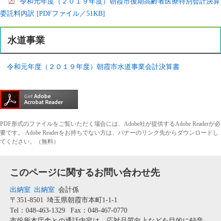
令和元年度（２０１９年度）朝霞市後期高齢者医療特別会計決算
委託料内訳 [PDFファイル／51KB]
水道事業
令和元年度（２０１９年度）朝霞市水道事業会計決算書
PDF形式のファイルをご覧いただく場合には、Adobe社が提供するAdobe Readerが必
要です。
Adobe Readerをお持ちでない方は、バナーのリンク先からダウンロードし
てください。（無料）
このページに関するお問い合わせ先
出納室
出納室
会計係
〒351-8501
埼玉県朝霞市本町1-1-1
Tel：048-463-1329
Fax：048-467-0770
市役所本庁舎との通話内容は、応対品質向上などを目的に録音