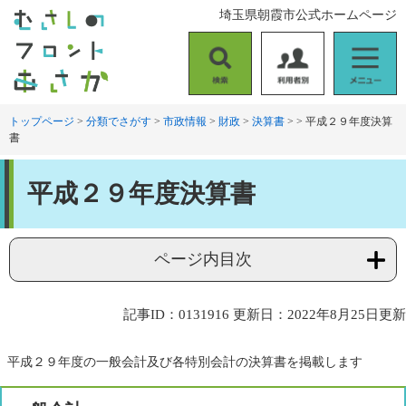
ペ
メ
埼玉県朝霞市公式ホームページ
ー
ニ
ジ
ュ
の
ー
検
利
メ
先
を
索
用
ニ
頭
飛
者
ュ
トップページ
>
分類でさがす
>
市政情報
>
財政
>
決算書
>
>
平成２９年度決算
で
ば
書
別
ー
す
し
。
て
本
本
平成２９年度決算書
文
文
へ
ページ内目次
記事ID：0131916
更新日：2022年8月25日更新
平成２９年度の一般会計及び各特別会計の決算書を掲載します