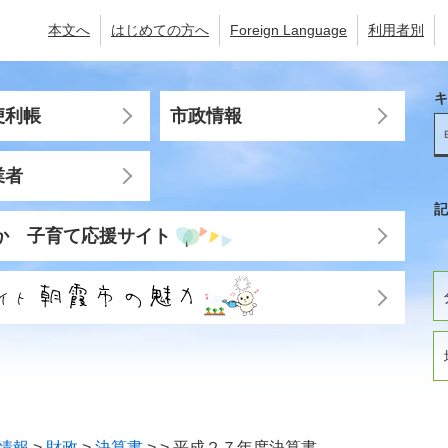
本文へ
はじめての方へ
Foreign Language
利用者別
キ
便利帳
市政情報
業者
記
か 子育て応援サイト
情報
>
財政
>
決算書
>
>
平成２７年度決算書