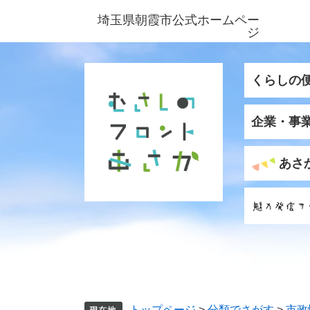
ペ
メ
埼玉県朝霞市公式ホームペー
ー
ニ
ジ
ジ
ュ
の
ー
先
を
くらしの
頭
飛
で
ば
企業・事
す
し
。
て
本
あさ
文
へ
トップページ
>
分類でさがす
>
市政