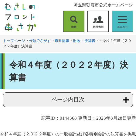
ペ
メ
埼玉県朝霞市公式ホームページ
ー
ニ
ジ
ュ
の
ー
検
利
メ
先
を
索
用
ニ
頭
飛
者
ュ
トップページ
>
分類でさがす
>
市政情報
>
財政
>
決算書
>
>
令和４年度（２０
で
ば
２２年度）決算書
別
ー
す
し
。
て
本
本
令和４年度（２０２２年度）決
文
文
へ
算書
ページ内目次
記事ID：0144368
更新日：2023年8月28日更新
令和４年度（２０２２年度）の一般会計及び各特別会計の決算書を掲載