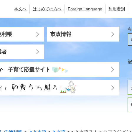
本文へ
はじめての方へ
Foreign Language
利用者別
キ
便利帳
市政情報
業者
記
か 子育て応援サイト
しの便利帳
>
上下水道
>
下水道
>
>
下水道ストックマネジメン