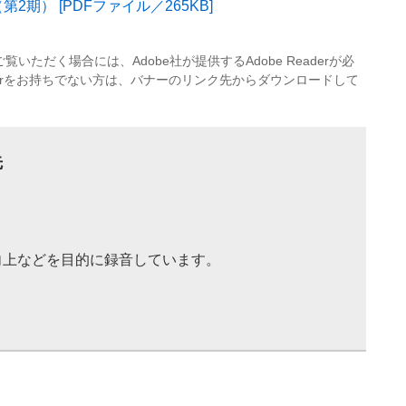
期） [PDFファイル／265KB]
覧いただく場合には、Adobe社が提供するAdobe Readerが必
eaderをお持ちでない方は、バナーのリンク先からダウンロードして
先
向上などを目的に録音しています。