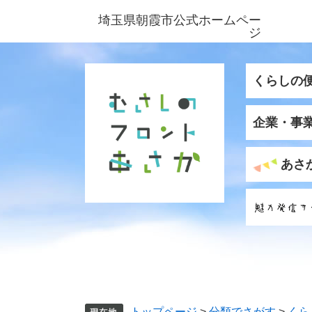
ペ
メ
埼玉県朝霞市公式ホームペー
ー
ニ
ジ
ジ
ュ
の
ー
先
を
くらしの
頭
飛
で
ば
企業・事
す
し
。
て
本
あさ
文
へ
トップページ
>
分類でさがす
>
くら