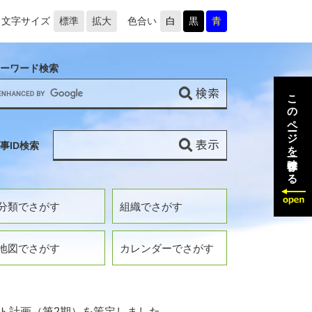
文字サイズ
標準
拡大
色合い
白
黒
青
ーワード検索
このページを一時保存する
事ID検索
分類でさがす
組織でさがす
地図でさがす
カレンダーでさがす
ト計画（第2期）を策定しました