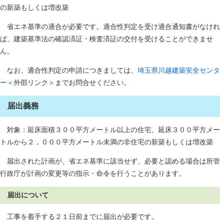
の新築もしくは増改築
省エネ基準の適合が必要です。適合性判定を受け適合通知書がなけれ
ば、建築基準法の確認済証・検査済証の交付を受けることができませ
ん。
なお、適合性判定の申請につきましては、
埼玉県川越建築安全センタ
ー
＜外部リンク＞までお問合せください。
届出義務
対象：延床面積３００平方メートル以上の住宅、延床３００平方メー
トルから２，０００平方メートル未満の非住宅の新築もしくは増改築
届出された計画が、省エネ基準に該当せず、必要と認める場合は所管
行政庁が計画の変更等の指示・命令を行うことがあります。
届出について​
工事を着手する２１日前までに届出が必要です。