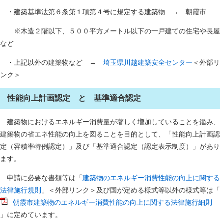
・建築基準法第６条第１項第４号に規定する建築物 → 朝霞市
※木造２階以下、５００平方メートル以下の一戸建ての住宅や長屋
など
・上記以外の建築物など →
埼玉県川越建築安全センター
＜外部リ
ンク＞
性能向上計画認定 と 基準適合認定
建築物におけるエネルギー消費量が著しく増加していることを鑑み、
建築物の省エネ性能の向上を図ることを目的として、「性能向上計画認
定（容積率特例認定）」及び「基準適合認定（認定表示制度）」があり
ます。
申請に必要な書類等は「
建築物のエネルギー消費性能の向上に関する
法律施行規則
」＜外部リンク＞及び国が定める様式等以外の様式等は「
朝霞市建築物のエネルギー消費性能の向上に関する法律施行細則
」に定めています。