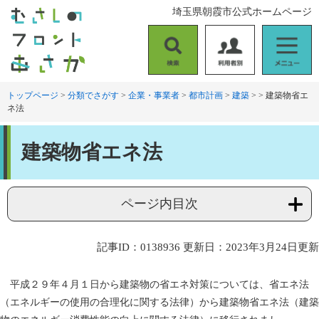
ペ
メ
埼玉県朝霞市公式ホームページ
ー
ニ
ジ
ュ
の
ー
検
利
メ
先
を
索
用
ニ
頭
飛
者
ュ
トップページ
>
分類でさがす
>
企業・事業者
>
都市計画
>
建築
>
>
建築物省エ
で
ば
ネ法
別
ー
す
し
。
て
本
本
建築物省エネ法
文
文
へ
ページ内目次
記事ID：0138936
更新日：2023年3月24日更新
平成２９年４月１日から建築物の省エネ対策については、省エネ法
（エネルギーの使用の合理化に関する法律）から建築物省エネ法（建築