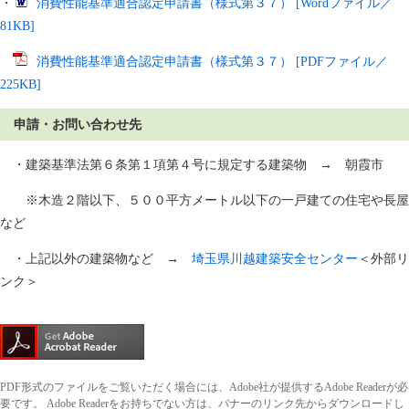
・
消費性能基準適合認定申請書（様式第３７） [Wordファイル／
81KB]
消費性能基準適合認定申請書（様式第３７） [PDFファイル／
225KB]
申請・お問い合わせ先
・建築基準法第６条第１項第４号に規定する建築物 → 朝霞市
※木造２階以下、５００平方メートル以下の一戸建ての住宅や長屋
など
・上記以外の建築物など →
埼玉県川越建築安全センター
＜外部リ
ンク＞
PDF形式のファイルをご覧いただく場合には、Adobe社が提供するAdobe Readerが必
要です。
Adobe Readerをお持ちでない方は、バナーのリンク先からダウンロードし