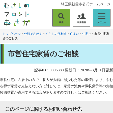
ペ
メ
埼玉県朝霞市公式ホームページ
ー
ニ
ジ
ュ
の
ー
検
利
メ
先
を
索
用
ニ
頭
飛
者
ュ
トップページ
>
分類でさがす
>
くらしの便利帳
>
住まい
>
住宅
>
>
市営住宅家
で
ば
賃のご相談
別
ー
す
し
。
て
本
本
市営住宅家賃のご相談
文
文
へ
記事ID：0096389
更新日：2020年3月31日更新
市営住宅に入居中の方で、収入が大幅に減少した等の事情により、やむ
を得ず家賃が支払えない方に対しては、家賃の減免や徴収猶予等の負担
軽減措置が適用できる場合がありますので詳しくはご相談ください。
このページに関するお問い合わせ先